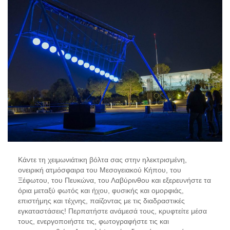
Κάντε τη χειμωνιάτικη βόλτα σας στην ηλεκτρισμένη,
ονειρική ατμόσφαιρα του Μεσογειακού Κήπου, του
Ξέφωτου, του Πευκώνα, του Λαβύρινθου και εξερευνήστε τα
όρια μεταξύ φωτός και ήχου, φυσικής και ομορφιάς,
επιστήμης και τέχνης, παίζοντας με τις διαδραστικές
εγκαταστάσεις! Περπατήστε ανάμεσά τους, κρυφτείτε μέσα
τους, ενεργοποιήστε τις, φωτογραφήστε τις και