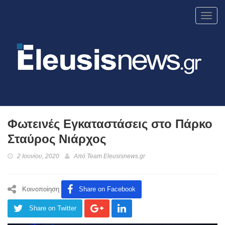
Toggl
navig
Φωτεινές Εγκαταστάσεις στο Πάρκο
Σταύρος Νιάρχος
2 Ιουνίου, 2020
Από
Team Eleusisnews.gr
Κοινοποίηση
Share on Facebook
Share on Twitter