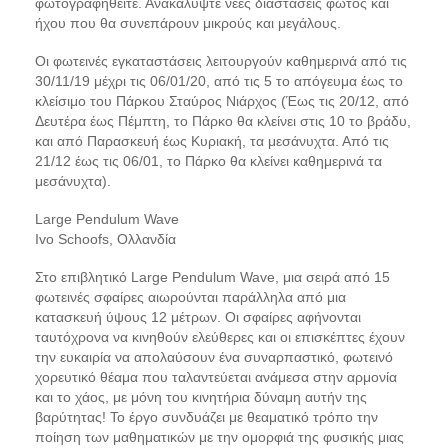
φωτογραφηθείτε. Ανακαλύψτε νέες διαστάσεις φωτός και
ήχου που θα συνεπάρουν μικρούς και μεγάλους.
Οι φωτεινές εγκαταστάσεις λειτουργούν καθημερινά από τις
30/11/19 μέχρι τις 06/01/20, από τις 5 το απόγευμα έως το
κλείσιμο του Πάρκου Σταύρος Νιάρχος (Έως τις 20/12, από
Δευτέρα έως Πέμπτη, το Πάρκο θα κλείνει στις 10 το βράδυ,
και από Παρασκευή έως Κυριακή, τα μεσάνυχτα. Από τις
21/12 έως τις 06/01, το Πάρκο θα κλείνει καθημερινά τα
μεσάνυχτα).
Large Pendulum Wave
Ivo Schoofs, Ολλανδία
Στo επιβλητικό Large Pendulum Wave, μια σειρά από 15
φωτεινές σφαίρες αιωρούνται παράλληλα από μια
κατασκευή ύψους 12 μέτρων. Οι σφαίρες αφήνονται
ταυτόχρονα να κινηθούν ελεύθερες και οι επισκέπτες έχουν
την ευκαιρία να απολαύσουν ένα συναρπαστικό, φωτεινό
χορευτικό θέαμα που ταλαντεύεται ανάμεσα στην αρμονία
και το χάος, με μόνη του κινητήρια δύναμη αυτήν της
βαρύτητας! Το έργο συνδυάζει με θεαματικό τρόπο την
ποίηση των μαθηματικών με την ομορφιά της φυσικής μιας