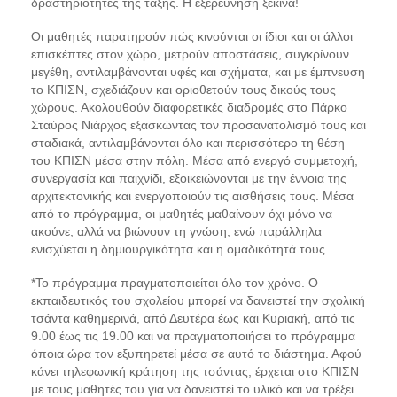
δραστηριότητες της τάξης. Η εξερεύνηση ξεκινά!
Οι μαθητές παρατηρούν πώς κινούνται οι ίδιοι και οι άλλοι
επισκέπτες στον χώρο, μετρούν αποστάσεις, συγκρίνουν
μεγέθη, αντιλαμβάνονται υφές και σχήματα, και με έμπνευση
το ΚΠΙΣΝ, σχεδιάζουν και οριοθετούν τους δικούς τους
χώρους. Ακολουθούν διαφορετικές διαδρομές στο Πάρκο
Σταύρος Νιάρχος εξασκώντας τον προσανατολισμό τους και
σταδιακά, αντιλαμβάνονται όλο και περισσότερο τη θέση
του ΚΠΙΣΝ μέσα στην πόλη. Μέσα από ενεργό συμμετοχή,
συνεργασία και παιχνίδι, εξοικειώνονται με την έννοια της
αρχιτεκτονικής και ενεργοποιούν τις αισθήσεις τους. Μέσα
από το πρόγραμμα, οι μαθητές μαθαίνουν όχι μόνο να
ακούνε, αλλά να βιώνουν τη γνώση, ενώ παράλληλα
ενισχύεται η δημιουργικότητα και η ομαδικότητά τους.
*Το πρόγραμμα πραγματοποιείται όλο τον χρόνο. Ο
εκπαιδευτικός του σχολείου μπορεί να δανειστεί την σχολική
τσάντα καθημερινά, από Δευτέρα έως και Κυριακή, από τις
9.00 έως τις 19.00 και να πραγματοποιήσει το πρόγραμμα
όποια ώρα τον εξυπηρετεί μέσα σε αυτό το διάστημα. Αφού
κάνει τηλεφωνική κράτηση της τσάντας, έρχεται στο ΚΠΙΣΝ
με τους μαθητές του για να δανειστεί το υλικό και να τρέξει