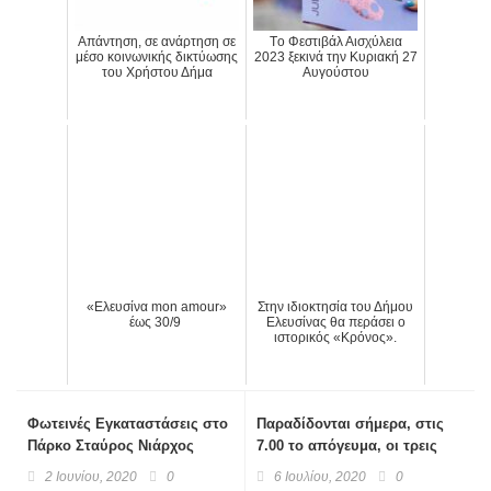
Απάντηση, σε ανάρτηση σε
Tο Φεστιβάλ Αισχύλεια
μέσο κοινωνικής δικτύωσης
2023 ξεκινά την Κυριακή 27
του Χρήστου Δήμα
Αυγούστου
«Ελευσίνα mon amour»
Στην ιδιοκτησία του Δήμου
έως 30/9
Ελευσίνας θα περάσει ο
ιστορικός «Κρόνος».
Φωτεινές Εγκαταστάσεις στο
Παραδίδονται σήμερα, στις
Πάρκο Σταύρος Νιάρχος
7.00 το απόγευμα, οι τρεις
σταθμοί της επέκτασης της
2 Ιουνίου, 2020
0
6 Ιουλίου, 2020
0
γραμμής 3