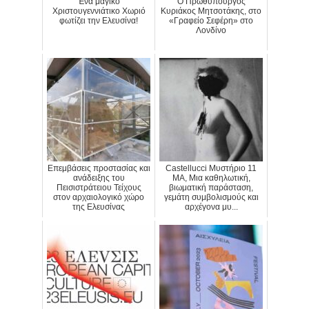
Ένα μαγικό
Ο Πρωθυπουργός
Χριστουγεννιάτικο Χωριό
Κυριάκος Μητσοτάκης, στο
φωτίζει την Ελευσίνα!
«Γραφείο Σεφέρη» στο
Λονδίνο
Επεμβάσεις προστασίας και
Castellucci Μυστήριο 11
ανάδειξης του
MA, Μια καθηλωτική,
Πεισιστράτειου Τείχους
βιωματική παράσταση,
στον αρχαιολογικό χώρο
γεμάτη συμβολισμούς και
της Ελευσίνας
αρχέγονα μυ...