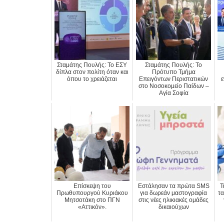
Σταμάτης Πουλής: Το ΕΣΥ
Σταμάτης Πουλής: Το
δίπλα στον πολίτη όταν και
Πρότυπο Τμήμα
όπου το χρειάζεται
Επειγόντων Περιστατικών
ε
στο Νοσοκομείο Παίδων –
Αγία Σοφία
Επίσκεψη του
Εστάλησαν τα πρώτα SMS
Τ
Πρωθυπουργού Κυριάκου
για δωρεάν μαστογραφία
τα
Μητσοτάκη στο ΠΓΝ
στις νέες ηλικιακές ομάδες
«Αττικόν».
δικαιούχων