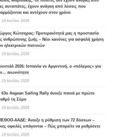
ύλος Μαρινάκης: Οι πολίτες δεν έχουν ανάγκη από
ες αυταπάτες, έχουν ανάγκη από λύσεις που
αρμόζονται και αντέχουν στον χρόνο
19 Ιουλίου, 2026
ιώργος Κώτσηρας: Προτεραιότητά μας η προστασία
ς ανθρώπινης ζωής – Νέοι κανόνες για ασφαλή χρήση
ν ηλεκτρικών πατινιών
19 Ιουλίου, 2026
υντιάλ 2026: Ισπανία vs Αργεντινή, ο «πόλεμος» για
ην… αιωνιότητα
19 Ιουλίου, 2026
 63ο Aegean Sailing Rally άνοιξε πανιά με πρώτο
ταθμό τη Σύρο
19 Ιουλίου, 2026
ΠΕΘΟΟ-ΑΑΔΕ: Άνοιξε η ρύθμιση των 72 δόσεων –
ιες οφειλές υπάγονται – Πώς μπορείτε να ρυθμίσετε
19 Ιουλίου, 2026