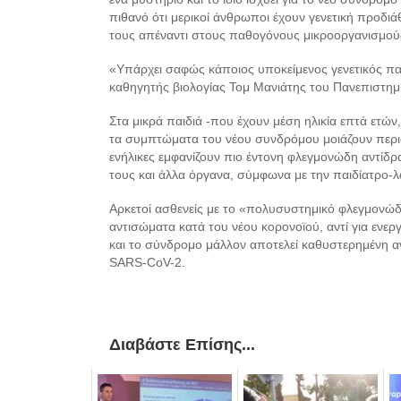
πιθανό ότι μερικοί άνθρωποι έχουν γενετική προδ
τους απέναντι στους παθογόνους μικροοργανισμούς
«Υπάρχει σαφώς κάποιος υποκείμενος γενετικός π
καθηγητής βιολογίας Τομ Μανιάτης του Πανεπιστημ
Στα μικρά παιδιά -που έχουν μέση ηλικία επτά ετώ
τα συμπτώματα του νέου συνδρόμου μοιάζουν περισσό
ενήλικες εμφανίζουν πιο έντονη φλεγμονώδη αντίδρ
τους και άλλα όργανα, σύμφωνα με την παιδίατρο-
Αρκετοί ασθενείς με το «πολυσυστημικό φλεγμονώδ
αντισώματα κατά του νέου κορονοϊού, αντί για ενερ
και το σύνδρομο μάλλον αποτελεί καθυστερημένη α
SARS-CoV-2.
Διαβάστε Επίσης...