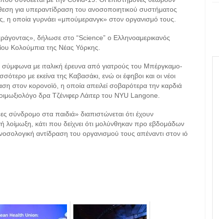
ιάθεση για υπεραντίδραση του ανοσοποιητικού συστήματος
, η οποία γυρνάει «μπούμερανγκ» στον οργανισμό τους.
αράγοντας», δήλωσε στο “Science” o Ελληνοαμερικανός
ίου Κολούμπια της Νέας Υόρκης.
ν, σύμφωνα με ιταλική έρευνα από γιατρούς του Μπέργκαμο-
τερο με εκείνα της Καβασάκι, ενώ οι έφηβοι και οι νέοι
αση στον κορονοϊό, η οποία απειλεί σοβαρότερα την καρδιά
λοιμωξιολόγο δρα Τζένιφερ Λάιτερ του NYU Langone.
ες σύνδρομο στα παιδιά» διαπιστώνεται ότι έχουν
γή λοίμωξη, κάτι που δείχνει ότι μολύνθηκαν προ εβδομάδων
νοσολογική αντίδραση του οργανισμού τους απέναντι στον ιό