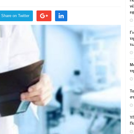
Πα
νέ
εφ
Share on Twitter
Γ
τη
τω
Μο
τ
Το
σ
Υ
Πο