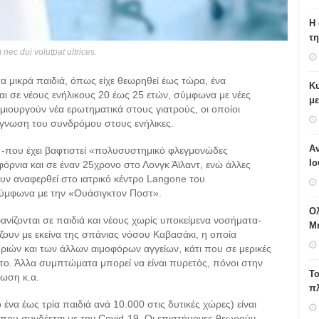
H 
τη
nec dui volutpat ultrices.
α μικρά παιδιά, όπως είχε θεωρηθεί έως τώρα, ένα
Κυ
αι σε νέους ενήλικους 20 έως 25 ετών, σύμφωνα με νέες
με
ιουργούν νέα ερωτηματικά στους γιατρούς, οι οποίοι
άγνωση του συνδρόμου στους ενήλικες.
Αν
ο -που έχει βαφτιστεί «πολυσυστημικό φλεγμονώδες
Ιο
όρνια και σε έναν 25χρονο στο Λονγκ Άϊλαντ, ενώ άλλες
υν αναφερθεί στο ιατρικό κέντρο Langone του
σύμφωνα με την «Ουάσιγκτον Ποστ».
Ο
ζονται σε παιδιά και νέους χωρίς υποκείμενα νοσήματα-
Μ
ζουν με εκείνα της σπάνιας νόσου Καβασάκι, η οποία
ριών και των άλλων αιμοφόρων αγγείων, κάτι που σε μερικές
το. Άλλα συμπτώματα μπορεί να είναι πυρετός, πόνοι στην
Το
πωση κ.α.
π
ένα έως τρία παιδιά ανά 10.000 στις δυτικές χώρες) είναι
μο που συνδέεται με την Covid-19. Οι επιστήμονες θεωρούν