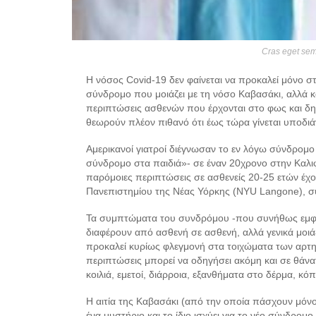
Cras eget sem 
Η νόσος Covid-19 δεν φαίνεται να προκαλεί μόνο στ
σύνδρομο που μοιάζει με τη νόσο Καβασάκι, αλλά κ
περιπτώσεις ασθενών που έρχονται στο φως και δημ
θεωρούν πλέον πιθανό ότι έως τώρα γίνεται υποδι
Αμερικανοί γιατροί διέγνωσαν το εν λόγω σύνδρομ
σύνδρομο στα παιδιά»- σε έναν 20χρονο στην Καλιφ
παρόμοιες περιπτώσεις σε ασθενείς 20-25 ετών έχο
Πανεπιστημίου της Νέας Υόρκης (NYU Langone), 
Τα συμπτώματα του συνδρόμου -που συνήθως εμφανί
διαφέρουν από ασθενή σε ασθενή, αλλά γενικά μοιά
προκαλεί κυρίως φλεγμονή στα τοιχώματα των αρτη
περιπτώσεις μπορεί να οδηγήσει ακόμη και σε θάνα
κοιλιά, εμετοί, διάρροια, εξανθήματα στο δέρμα, κό
Η αιτία της Καβασάκι (από την οποία πάσχουν μόνο 
ένα μυστήριο και το ίδιο ισχύει για το νέο σύνδρο