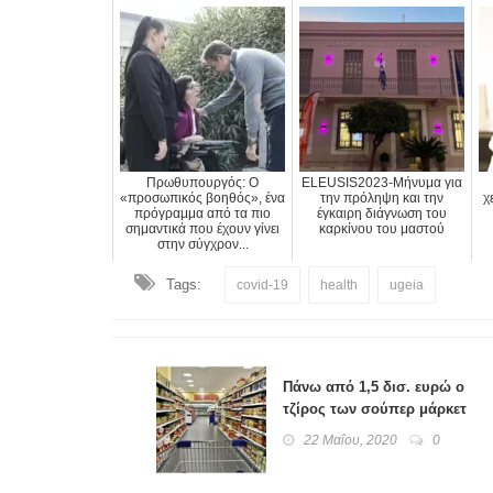
Πρωθυπουργός: Ο
ELEUSIS2023-Μήνυμα για
«προσωπικός βοηθός», ένα
την πρόληψη και την
χ
πρόγραμμα από τα πιο
έγκαιρη διάγνωση του
σημαντικά που έχουν γίνει
καρκίνου του μαστού
στην σύγχρον...
Tags:
covid-19
health
ugeia
Πάνω από 1,5 δισ. ευρώ ο
τζίρος των σούπερ μάρκετ
σε έντεκα εβδομάδες
22 Μαΐου, 2020
0