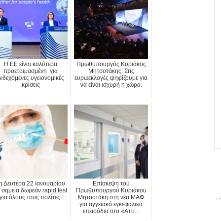
Η ΕΕ είναι καλύτερα
Πρωθυπουργός Κυριάκος
προετοιμασμένη για
Μητσοτάκης: Στις
νδεχόμενες υγειονομικές
ευρωεκλογές ψηφίζουμε για
κρίσεις
να είναι ισχυρή η χώρα.
η Δευτέρα 22 Ιανουαρίου
Επίσκεψη του
 σημεία δωρεάν rapid test
Πρωθυπουργού Κυριάκου
για όλους τους πολίτες.
Μητσοτάκη στη νέα ΜΑΦ
για αγγειακά εγκεφαλικά
επεισόδια στο «Αττι...