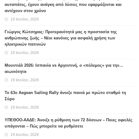
αυταπάτες, έχουν ανάγκη από λύσεις που εφαρμόζονται και
αντέχουν στον χρόνο
19 Ιουλίου, 2026
Γιώργος Κώτσηρας: Προτεραιότητά μας η προστασία της
ανθρώπινης ζωής – Νέοι κανόνες για ασφαλή χρήση των
ηλεκτρικών πατινιών
19 Ιουλίου, 2026
Μουντιάλ 2026: Ισπανία vs Αργεντινή, ο «πόλεμος» για την…
αιωνιότητα
19 Ιουλίου, 2026
Το 63ο Aegean Sailing Rally άνοιξε πανιά με πρώτο σταθμό τη
Σύρο
19 Ιουλίου, 2026
ΥΠΕΘΟΟ-ΑΑΔΕ: Άνοιξε η ρύθμιση των 72 δόσεων – Ποιες οφειλές
υπάγονται – Πώς μπορείτε να ρυθμίσετε
19 Ιουλίου, 2026