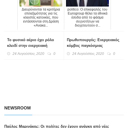
Διευρύνονται τα κριτήρια
politico: Ο επικεφαλής του
επιλεξιμότητας για τις
Eurogroup θέλει τα εθνικά
κλειστές κατοικίες, που
έσοδα από το φάσμα
εντάσσονται στη Δράση
συχνοτήτων να
«Ανακα...
διοχετευτούν σ...
Το φυσικό αέριο έχει ρόλο
Πρωθυπουργός: Ενεργειακός
κλειδί στην ενεργειακή
κόμβος παγκόσμιας
μετάβαση
εμβέλειας το λιμάνι της
24 Αυγούστου, 2020
0
24 Αυγούστου, 2020
0
Αλεξανδρούπολης
NEWSROOM
Παύλος Μαρινάκης: Οι πολίτες δεν έχουν ανάγκη από νέες