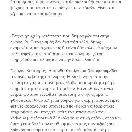
θα τηρήσουν τους κανόνες, και θα ακολουθήσουν πιστά και
ψύχραιμα τα μέτρα και τις οδηγίες των ειδικών. Είναι στο
χέρι μας να τα καταφέρουμε!
-Σας ανησυχεί η κατάσταση που διαμορφώνεται στην
οικονομία. Ο τουρισμός δεν έχει πάει καλά, όπως
αναμενόταν, και ο χειμώνας θα είναι δύσκολος. Υπάρχουν
πολεμοφόδια στο απόθεμα της κυβέρνησης για να
στηριχθούν οι πολίτες και να μην δούμε λουκέτα;
Γιώργος Κώτσηρας: Η πανδημία σίγουρα διέκοψε αιφνίδια
την ανάκαμψη της οικονομίας. Η Κυβέρνηση από την
πρώτη στιγμή της πανδημίας έλαβε τα απαραίτητα μέτρα
στήριξης της οικονομίας. Επιπλέον, θα ληφθούν και νέα
μέτρα, ώστε να τονωθεί η ρευστότητα στην αγορά το
φθινόπωρο. Αναστολή πληρωμών για ακόμη περισσότερες
φετινές φορολογικές υποχρεώσεις -ειδικά για τουριστικές
επιχειρήσεις και επαγγελματίες του επισιτισμού που
κλείνουν μια εξαιρετικά δύσκολη τουριστική σεζόν-, αλλά και
άμεση καταβολή των αναδρομικών στους συνταξιούχους
βρίσκονται ανάμεσα στα μέτρα που εξετάζονται, σε μια