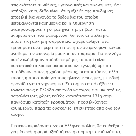
στις εκάστοτε συνθήκες, υγειονομικές και οικονομικές. Δεν
υπήρξαν κενά, δεδομένου ότι η εξέλιξη της πανδημίας
αποτελεί ένα γεγονός τα δεδομένα του οποίου
μεταβάλλονται καθημερινά και η Κυβέρνηση
αναπροσαρμόζει τη στρατηγική της με βάση αυτά. Η
αντιμετώπιση του φαινομένου, λοιπόν, αποτελεί μία
απαιτητική άσκηση ισορροπίας. Είχαμε αύξηση στα
κρούσματα ανά ημέρα, κάτι που ήταν αναμενόμενο καθώς
ανοίξαμε την οικονομία μας και τον τουρισμό. Για τον λόγο
αυτόν ελήφθησαν πρόσθετα μέτρα, τα οποία είναι
ουσιαστικά τα βασικά μέτρα που όλοι γνωρίζουμε ότι
αποδίδουν, όπως η χρήση μάσκας, οι αποστάσεις, αλλά
επίσης η προστασία για τους ηλικιωμένους μας, με ειδική
φροντίδα για τα γηροκομεία. Στο σημείο αυτό αξίζει να
τονιστεί πως η Ελλάδα συνεχίζει να παραμένει μια από τις
ασφαλέστερες χώρες καθώς κατατάσσεται 131η στην
παγκόσμια κατάταξη κρουσμάτων, προσελκύοντας
καθημερινά, παρά τις δυσκολίες, επισκέπτες από όλο τον
κόσμο.
Πιστεύω ακράδαντα πως οι Έλληνες πολίτες θα επιδείξουν
για μία ακόμη φορά αξιοθαύμαστη ατομική υπευθυνότητα,