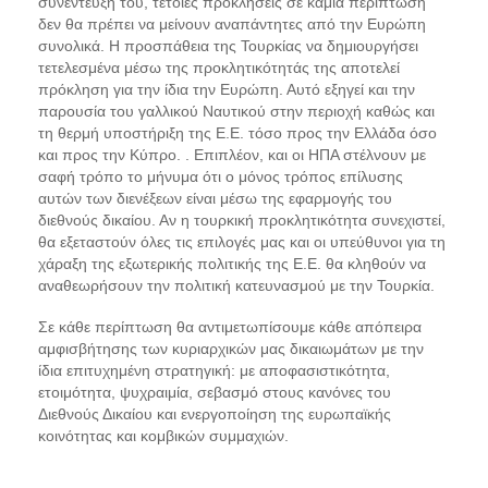
συνέντευξή του, τέτοιες προκλήσεις σε καμία περίπτωση
δεν θα πρέπει να μείνουν αναπάντητες από την Ευρώπη
συνολικά. Η προσπάθεια της Τουρκίας να δημιουργήσει
τετελεσμένα μέσω της προκλητικότητάς της αποτελεί
πρόκληση για την ίδια την Ευρώπη. Αυτό εξηγεί και την
παρουσία του γαλλικού Ναυτικού στην περιοχή καθώς και
τη θερμή υποστήριξη της Ε.Ε. τόσο προς την Ελλάδα όσο
και προς την Κύπρο. . Επιπλέον, και οι ΗΠΑ στέλνουν με
σαφή τρόπο το μήνυμα ότι ο μόνος τρόπος επίλυσης
αυτών των διενέξεων είναι μέσω της εφαρμογής του
διεθνούς δικαίου. Αν η τουρκική προκλητικότητα συνεχιστεί,
θα εξεταστούν όλες τις επιλογές μας και οι υπεύθυνοι για τη
χάραξη της εξωτερικής πολιτικής της Ε.Ε. θα κληθούν να
αναθεωρήσουν την πολιτική κατευνασμού με την Τουρκία.
Σε κάθε περίπτωση θα αντιμετωπίσουμε κάθε απόπειρα
αμφισβήτησης των κυριαρχικών μας δικαιωμάτων με την
ίδια επιτυχημένη στρατηγική: με αποφασιστικότητα,
ετοιμότητα, ψυχραιμία, σεβασμό στους κανόνες του
Διεθνούς Δικαίου και ενεργοποίηση της ευρωπαϊκής
κοινότητας και κομβικών συμμαχιών.