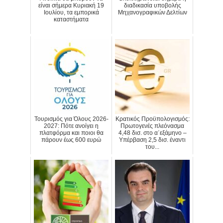
είναι σήμερα Κυριακή 19
διαδικασία υποβολής
Ιουλίου, τα εμπορικά
Μηχανογραφικών Δελτίων
καταστήματα
Τουρισμός για Όλους 2026-
Κρατικός Προϋπολογισμός:
2027: Πότε ανοίγει η
Πρωτογενές πλεόνασμα
πλατφόρμα και ποιοι θα
4,48 δισ. στο α΄εξάμηνο –
πάρουν έως 600 ευρώ
Υπέρβαση 2,5 δισ. έναντι
του...