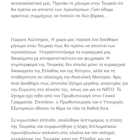
αντανακλαστικά μας. Περνάει το μήνυμα στην Τουρκία ότι
θα πρέπει να αποστεί των προκλήσεων; Γιατί είδαμε
αρκετούς συμμάχους να πατούν σε δύο βάρκες…
Γιώργος Κώτσηρας: Η χώρα μας πέρασε ένα ξεκάθαρο
μήνυμα στην Τουρκία πως θα πρέπει να αποστεί των
προκλήσεων. Υπερασπιστήκαμε τα κυριαρχικά μας
δικαιώματα με αποφασιστικότητα και ψυχραιμία. Η
συμπεριφορά της Τουρκίας δεν απειλεί μόνο τα κυριαρχικά
δικαιώματα της Ελλάδας και της Κύπρου, αλλά και τη
σταθερότητα σε ολόκληρη την Ανατολική Μεσόγειο. Άρα,
είναι ξεκάθαρο πως αποτελεί ζήτημα μεγάλης ανησυχίας για
την Ευρώπη στο σύνολό της, όπως και για το ΝΑΤΟ. Το
ζήτημα έχει τεθεί από τον Πρωθυπουργό στον Γενικό
Γραμματέα. Επιπλέον, ο Πρωθυπουργός και ο Υπουργός
Εξωτερικών έθεσαν το θέμα σε όλα τα διεθνή fora.
Σε ευρωπαϊκό επίπεδο, αναλύθηκε λεπτομερώς η στάση
της Τουρκίας και συμφωνήθηκε η λήψη διπλωματικών
πρωτοβουλιών απέναντι στις ολοένα και πιο σκληρές
προκλήσεις της Τουρκίας κατά της Ελλάδας και της