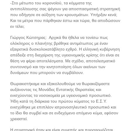
-Στο μέτωπο του κορονοϊού, τα κόμματα της
αντιπολίτευσης σας ψέγουν για αποσπασματική στρατηγική
που οδήγησε σε αύξηση των κρουσμάτων. Υπήρξαν κενά;
Και τα μέτρα που πάρθηκαν έστω και τώρα, θα αποδώσουν
εν τέλει;
Γιώργος Κώτσηρας:
Αρχικά θα ήθελα να τονίσω πως
ολόκληρος ο πλανήτης βρέθηκε αντιμέτωπος με έναν
εξαιρετικά δυσκολοκατάβλητο εχθρό. Η ελληνική κυβέρνηση
απέδειξε στη διαχείριση της υγειονομικής κρίσης ότι είναι σε
θέση να φέρει αποτελέσματα. Με σχέδιο, αποτελεσματικό
συντονισμό και την κινητοποίηση όλων εκείνων των
δυνάμεων που μπορούν να συμβάλουν.
Θωρακιστήκαμε και εξακολουθούμε να θωρακιζόμαστε
αυξάνοντας τις Μονάδες Εντατικής Θεραπείας και
ενισχύοντας τα νοσοκομεία με υγειονομικό προσωπικό.
Ήδη κατά τη διάρκεια του πρώτου κύματος το Ε.Σ.Υ.
ενισχύθηκε με επιπλέον ιατρονοσηλευτικό προσωπικό και
το ίδιο θα συμβεί και σε ενδεχόμενο επόμενο κύμα, εφόσον
χρειαστεί.
Η στρατηγική ήταν και είναι συνεπής και προσαρμόζεται