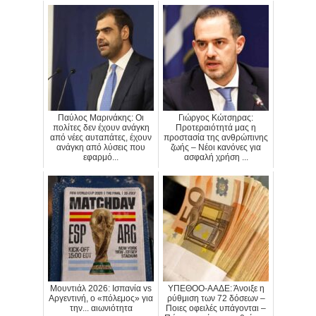
Παύλος Μαρινάκης: Οι
Γιώργος Κώτσηρας:
πολίτες δεν έχουν ανάγκη
Προτεραιότητά μας η
από νέες αυταπάτες, έχουν
προστασία της ανθρώπινης
ανάγκη από λύσεις που
ζωής – Νέοι κανόνες για
εφαρμό...
ασφαλή χρήση ...
Μουντιάλ 2026: Ισπανία vs
ΥΠΕΘΟΟ-ΑΑΔΕ: Άνοιξε η
Αργεντινή, ο «πόλεμος» για
ρύθμιση των 72 δόσεων –
την... αιωνιότητα
Ποιες οφειλές υπάγονται –