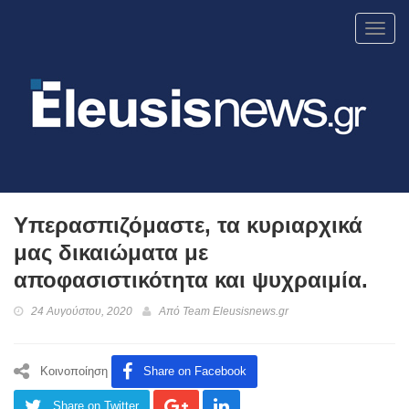
Toggl
navig
Υπερασπιζόμαστε, τα κυριαρχικά
μας δικαιώματα με
αποφασιστικότητα και ψυχραιμία.
24 Αυγούστου, 2020
Από
Team Eleusisnews.gr
Κοινοποίηση
Share on Facebook
Share on Twitter