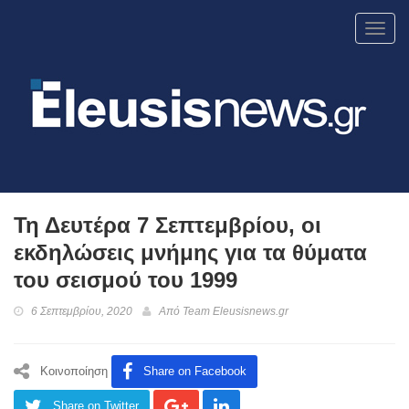
Toggl
navig
Τη Δευτέρα 7 Σεπτεμβρίου, οι
εκδηλώσεις μνήμης για τα θύματα
του σεισμού του 1999
6 Σεπτεμβρίου, 2020
Από
Team Eleusisnews.gr
Κοινοποίηση
Share on Facebook
Share on Twitter