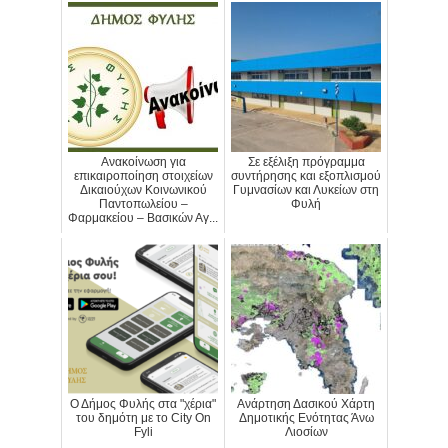
Ανακοίνωση για
Σε εξέλιξη πρόγραμμα
επικαιροποίηση στοιχείων
συντήρησης και εξοπλισμού
Δικαιούχων Κοινωνικού
Γυμνασίων και Λυκείων στη
Παντοπωλείου –
Φυλή
Φαρμακείου – Βασικών Αγ...
Ο Δήμος Φυλής στα "χέρια"
Ανάρτηση Δασικού Χάρτη
του δημότη με το City On
Δημοτικής Ενότητας Άνω
Fyli
Λιοσίων