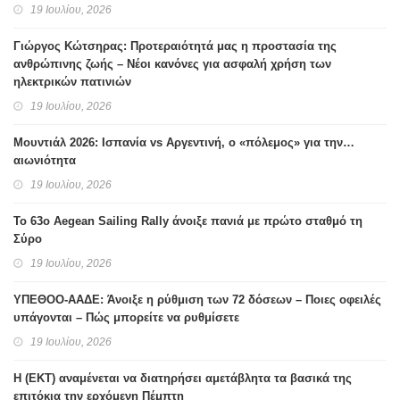
19 Ιουλίου, 2026
Γιώργος Κώτσηρας: Προτεραιότητά μας η προστασία της
ανθρώπινης ζωής – Νέοι κανόνες για ασφαλή χρήση των
ηλεκτρικών πατινιών
19 Ιουλίου, 2026
Μουντιάλ 2026: Ισπανία vs Αργεντινή, ο «πόλεμος» για την…
αιωνιότητα
19 Ιουλίου, 2026
Το 63ο Aegean Sailing Rally άνοιξε πανιά με πρώτο σταθμό τη
Σύρο
19 Ιουλίου, 2026
ΥΠΕΘΟΟ-ΑΑΔΕ: Άνοιξε η ρύθμιση των 72 δόσεων – Ποιες οφειλές
υπάγονται – Πώς μπορείτε να ρυθμίσετε
19 Ιουλίου, 2026
H (ΕΚΤ) αναμένεται να διατηρήσει αμετάβλητα τα βασικά της
επιτόκια την ερχόμενη Πέμπτη