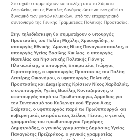
Στο σχέδιο συμμετέχουν και στελέχη από τα Σώματα
Ασφαλείας και τις Ενοπλες Δυνάμεις ώστε να ενισχυθεί το
δυναμικό των μικτών κλιμακίων, υπό τον επιχειρησιακό
συντονισμό της Γενικής Γραμματείας Πολιτικής Προστασίας.
Στην τηλεδιάσκεψη θα συμμετέχουν ο υπουργός
Προστασίας του Πολίτη Μιχάλης Χρυσοχοΐδης, ο
υπουργός Εθνικής ‘Αμυνας Νίκος Παναγιωτόπουλος, ο
υπουργός Υγείας Βασίλης Κικίλιας, ο υπουργός
Ναυτιλίας και Νησιωτικής Πολιτικής Γιάννης
Πλακιωτάκης, ο υπουργός Επικρατείας Γιώργος
Γεραπετρίτης, ο υφυπουργός Προστασίας του Πολίτη
Λευτέρης Οικονόμου, ο υφυπουργός Πολιτικής
Προστασίας και Διαχείρισης Κρίσεων Νίκος Χαρδαλιάς,
ο υφυπουργός Υγείας Βασίλης Κοντοζαμάνης, ο
υφυπουργός παρά τω Πρωθυπουργώ, Αρμόδιος για
τον Συντονισμό του Κυβερνητικού ‘Εργου Ακης
Σκέρτσος, ο υφυπουργός παρά τω Πρωθυπουργώ και
κυβερνητικός εκπρόσωπος Στέλιος Πέτσας, ο γενικός
γραμματέας του πρωθυπουργού Γρηγόρης
Δημητριάδης, ο γενικός γραμματέας Δημόσιας Υγείας
Παναγιώτης Πρεζεράκος, ο γενικός γραμματέας