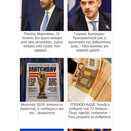
Παύλος Μαρινάκης: Οι
Γιώργος Κώτσηρας:
πολίτες δεν έχουν ανάγκη
Προτεραιότητά μας η
από νέες αυταπάτες, έχουν
προστασία της ανθρώπινης
ανάγκη από λύσεις που
ζωής – Νέοι κανόνες για
εφαρμό...
ασφαλή χρήση ...
Μουντιάλ 2026: Ισπανία vs
ΥΠΕΘΟΟ-ΑΑΔΕ: Άνοιξε η
Αργεντινή, ο «πόλεμος» για
ρύθμιση των 72 δόσεων –
την... αιωνιότητα
Ποιες οφειλές υπάγονται –
Πώς μπορείτε να ρυθμίσετε