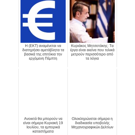
H (ΕΚΤ) αναμένεται να
Κυριάκος Μητσοτάκης: Tα
διατηρήσει αμετάβλητα τα
έργα είναι εκείνα που τελικά
βασικά της επιτόκια την
μετρούν περισσότερο από
ερχόμενη Πέμπτη
τα λόγια
Ανοικτά θα μπορούν να
Ολοκληρώνεται σήμερα η
είναι σήμερα Κυριακή 19
διαδικασία υποβολής
Ιουλίου, τα εμπορικά
Μηχανογραφικών Δελτίων
καταστήματα