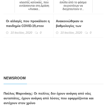
κλειστές κατοικίες, που
έσοδα από το φάσμα
εντάσσονται στη Δράση
συχνοτήτων να
«Ανακα...
διοχετευτούν σ...
Οι αλλαγές που προκάλεσε η
Ανακοινώθηκαν οι
πανδημία COVID-19,στον
βαθμολογίες των
τομέα της εργασίας
πανελλαδικών εξετάσεων
10 Ιουλίου, 2020
0
10 Ιουλίου, 2020
0
2020
NEWSROOM
Παύλος Μαρινάκης: Οι πολίτες δεν έχουν ανάγκη από νέες
αυταπάτες, έχουν ανάγκη από λύσεις που εφαρμόζονται και
αντέχουν στον χρόνο