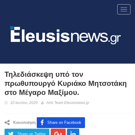
Toggl
navig
Τηλεδιάσκεψη υπό τον
πρωθυπουργό Κυριάκο Μητσοτάκη
στο Μέγαρο Μαξίμου.
10 Ιουλίου, 2020
Από
Team Eleusisnews.gr
Κοινοποίηση
Share on Facebook
Share on Twitter