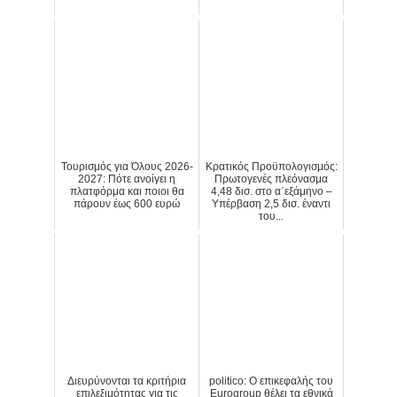
Τουρισμός για Όλους 2026-
Κρατικός Προϋπολογισμός:
2027: Πότε ανοίγει η
Πρωτογενές πλεόνασμα
πλατφόρμα και ποιοι θα
4,48 δισ. στο α΄εξάμηνο –
πάρουν έως 600 ευρώ
Υπέρβαση 2,5 δισ. έναντι
του...
Διευρύνονται τα κριτήρια
politico: Ο επικεφαλής του
επιλεξιμότητας για τις
Eurogroup θέλει τα εθνικά