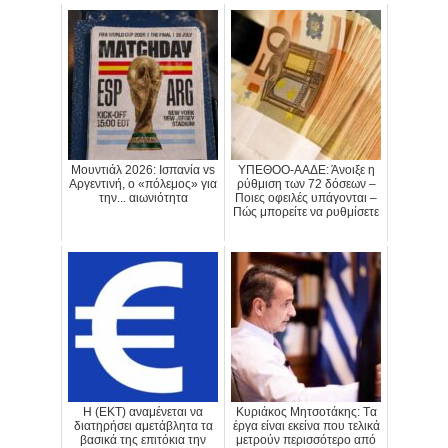
Μουντιάλ 2026: Ισπανία vs
ΥΠΕΘΟΟ-ΑΑΔΕ: Άνοιξε η
Αργεντινή, ο «πόλεμος» για
ρύθμιση των 72 δόσεων –
την... αιωνιότητα
Ποιες οφειλές υπάγονται –
Πώς μπορείτε να ρυθμίσετε
H (ΕΚΤ) αναμένεται να
Κυριάκος Μητσοτάκης: Tα
διατηρήσει αμετάβλητα τα
έργα είναι εκείνα που τελικά
βασικά της επιτόκια την
μετρούν περισσότερο από