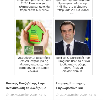
2027: Πότε ανοίγει η
Πρωτογενές πλεόνασμα
πλατφόρμα και ποιοι θα
4,48 δισ. στο α΄εξάμηνο –
πάρουν έως 600 ευρώ
Υπέρβαση 2,5 δισ. έναντι
του...
Διευρύνονται τα κριτήρια
politico: Ο επικεφαλής του
επιλεξιμότητας για τις
Eurogroup θέλει τα εθνικά
κλειστές κατοικίες, που
έσοδα από το φάσμα
εντάσσονται στη Δράση
συχνοτήτων να
«Ανακα...
διοχετευτούν σ...
Κωστής Χατζηδάκης:Στην
Γιώργος Κώτσηρας:
ανακύκλωση τα αλλάζουμε
Ευγνωμοσύνη και
όλα για να καλύψουμε το
εμπιστοσύνη στις ένοπλες
19 Νοεμβρίου, 2020
0
21 Νοεμβρίου, 2020
0
χαμένο έδαφος δεκαετιών
δυνάμεις