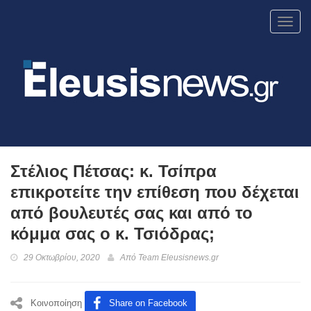
Toggl
navig
Στέλιος Πέτσας: κ. Τσίπρα
επικροτείτε την επίθεση που δέχεται
από βουλευτές σας και από το
κόμμα σας ο κ. Τσιόδρας;
29 Οκτωβρίου, 2020
Από
Team Eleusisnews.gr
Κοινοποίηση
Share on Facebook