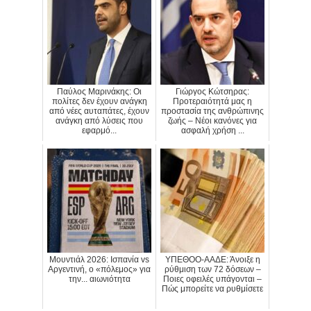
Παύλος Μαρινάκης: Οι
Γιώργος Κώτσηρας:
πολίτες δεν έχουν ανάγκη
Προτεραιότητά μας η
από νέες αυταπάτες, έχουν
προστασία της ανθρώπινης
ανάγκη από λύσεις που
ζωής – Νέοι κανόνες για
εφαρμό...
ασφαλή χρήση ...
Μουντιάλ 2026: Ισπανία vs
ΥΠΕΘΟΟ-ΑΑΔΕ: Άνοιξε η
Αργεντινή, ο «πόλεμος» για
ρύθμιση των 72 δόσεων –
την... αιωνιότητα
Ποιες οφειλές υπάγονται –
Πώς μπορείτε να ρυθμίσετε