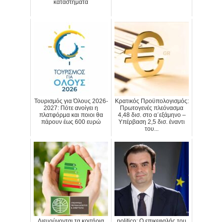
καταστήματα
Τουρισμός για Όλους 2026-
Κρατικός Προϋπολογισμός:
2027: Πότε ανοίγει η
Πρωτογενές πλεόνασμα
πλατφόρμα και ποιοι θα
4,48 δισ. στο α΄εξάμηνο –
πάρουν έως 600 ευρώ
Υπέρβαση 2,5 δισ. έναντι
του...
Διευρύνονται τα κριτήρια
politico: Ο επικεφαλής του