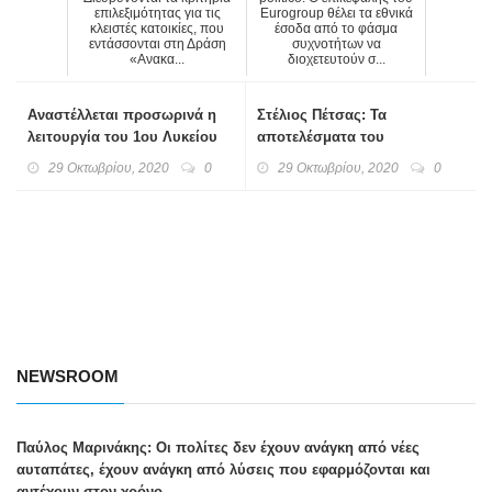
επιλεξιμότητας για τις
Eurogroup θέλει τα εθνικά
κλειστές κατοικίες, που
έσοδα από το φάσμα
εντάσσονται στη Δράση
συχνοτήτων να
«Ανακα...
διοχετευτούν σ...
Αναστέλλεται προσωρινά η
Στέλιος Πέτσας: Τα
λειτουργία του 1ου Λυκείου
αποτελέσματα του
και Τμήματος του
υπουργικού συμβουλίου
29 Οκτωβρίου, 2020
0
29 Οκτωβρίου, 2020
0
2ουΓυμνασίου Ελευσίνας
NEWSROOM
Παύλος Μαρινάκης: Οι πολίτες δεν έχουν ανάγκη από νέες
αυταπάτες, έχουν ανάγκη από λύσεις που εφαρμόζονται και
αντέχουν στον χρόνο