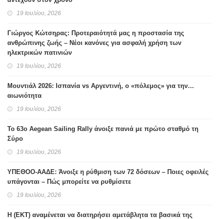
19 Ιουλίου, 2026
Γιώργος Κώτσηρας: Προτεραιότητά μας η προστασία της
ανθρώπινης ζωής – Νέοι κανόνες για ασφαλή χρήση των
ηλεκτρικών πατινιών
19 Ιουλίου, 2026
Μουντιάλ 2026: Ισπανία vs Αργεντινή, ο «πόλεμος» για την…
αιωνιότητα
19 Ιουλίου, 2026
Το 63ο Aegean Sailing Rally άνοιξε πανιά με πρώτο σταθμό τη
Σύρο
19 Ιουλίου, 2026
ΥΠΕΘΟΟ-ΑΑΔΕ: Άνοιξε η ρύθμιση των 72 δόσεων – Ποιες οφειλές
υπάγονται – Πώς μπορείτε να ρυθμίσετε
19 Ιουλίου, 2026
H (ΕΚΤ) αναμένεται να διατηρήσει αμετάβλητα τα βασικά της