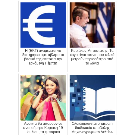
H (ΕΚΤ) αναμένεται να
Κυριάκος Μητσοτάκης: Tα
διατηρήσει αμετάβλητα τα
έργα είναι εκείνα που τελικά
βασικά της επιτόκια την
μετρούν περισσότερο από
ερχόμενη Πέμπτη
τα λόγια
Ανοικτά θα μπορούν να
Ολοκληρώνεται σήμερα η
είναι σήμερα Κυριακή 19
διαδικασία υποβολής
Ιουλίου, τα εμπορικά
Μηχανογραφικών Δελτίων