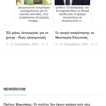
Διευρύνονται τα κριτήρια
politico: Ο επικεφαλής του
επιλεξιμότητας για τις
Eurogroup θέλει τα εθνικά
κλειστές κατοικίες, που
έσοδα από το φάσμα
εντάσσονται στη Δράση
συχνοτήτων να
«Ανακα...
διοχετευτούν σ...
Έξι μήνες λειτουργίας για το
Σε τροχιά αναγέννησης τα
gov.gr - Ποιες ηλεκτρονικές
Ναυπηγεία Ελευσινας
υπηρεσίες προστέθηκαν,
21 Σεπτεμβρίου, 2020
0
21 Σεπτεμβρίου, 2020
0
πόσες έρχονται
NEWSROOM
Παύλος Μαρινάκης: Οι πολίτες δεν έχουν ανάγκη από νέες