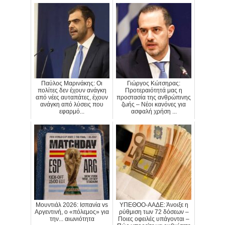
Παύλος Μαρινάκης: Οι
Γιώργος Κώτσηρας:
πολίτες δεν έχουν ανάγκη
Προτεραιότητά μας η
από νέες αυταπάτες, έχουν
προστασία της ανθρώπινης
ανάγκη από λύσεις που
ζωής – Νέοι κανόνες για
εφαρμό...
ασφαλή χρήση ...
Μουντιάλ 2026: Ισπανία vs
ΥΠΕΘΟΟ-ΑΑΔΕ: Άνοιξε η
Αργεντινή, ο «πόλεμος» για
ρύθμιση των 72 δόσεων –
την... αιωνιότητα
Ποιες οφειλές υπάγονται –