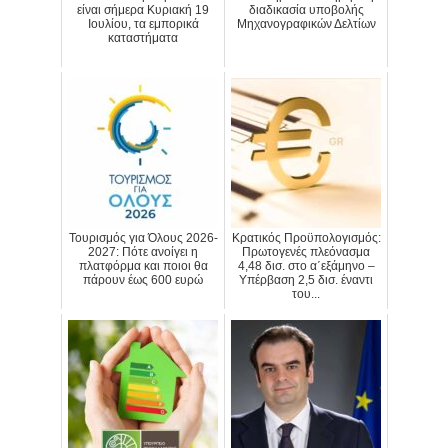
είναι σήμερα Κυριακή 19
διαδικασία υποβολής
Ιουλίου, τα εμπορικά
Μηχανογραφικών Δελτίων
καταστήματα
Τουρισμός για Όλους 2026-
Κρατικός Προϋπολογισμός:
2027: Πότε ανοίγει η
Πρωτογενές πλεόνασμα
πλατφόρμα και ποιοι θα
4,48 δισ. στο α΄εξάμηνο –
πάρουν έως 600 ευρώ
Υπέρβαση 2,5 δισ. έναντι
του...