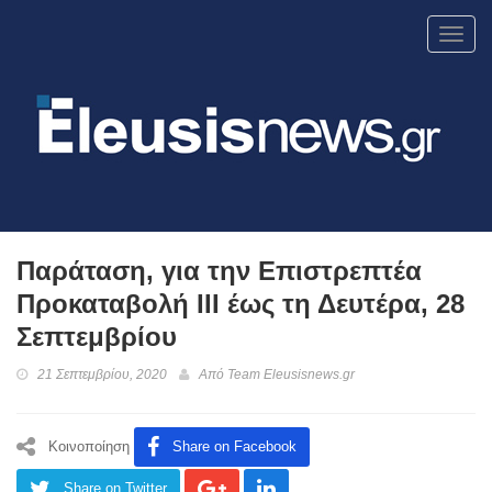
Toggl
navig
Παράταση, για την Επιστρεπτέα
Προκαταβολή ΙΙΙ έως τη Δευτέρα, 28
Σεπτεμβρίου
21 Σεπτεμβρίου, 2020
Από
Team Eleusisnews.gr
Κοινοποίηση
Share on Facebook
Share on Twitter