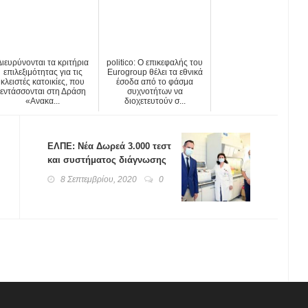
Διευρύνονται τα κριτήρια
politico: Ο επικεφαλής του
επιλεξιμότητας για τις
Eurogroup θέλει τα εθνικά
κλειστές κατοικίες, που
έσοδα από το φάσμα
εντάσσονται στη Δράση
συχνοτήτων να
«Ανακα...
διοχετευτούν σ...
ΕΛΠΕ: Νέα Δωρεά 3.000 τεστ
και συστήματος διάγνωσης
COVID-19 στο Θριάσιο
8 Σεπτεμβρίου, 2020
0
Νοσοκομείο