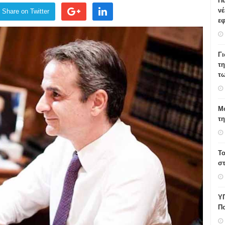
Πα
νέ
Share on Twitter
εφ
Γ
τη
τω
Μο
τ
Το
σ
Υ
Πο