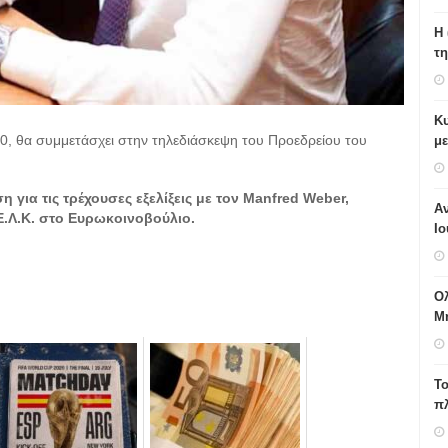
H 
τη
Κυ
, θα συμμετάσχει στην τηλεδιάσκεψη του Προεδρείου του
με
η για τις τρέχουσες εξελίξεις με τον Manfred Weber,
Αν
Ε.Λ.Κ. στο Ευρωκοινοβούλιο.
Ιο
Ο
Μ
Το
π