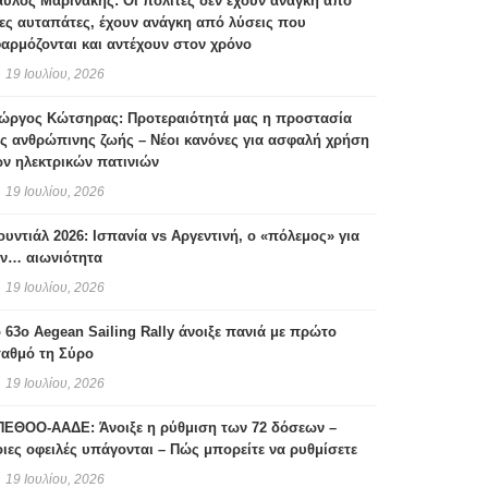
ύλος Μαρινάκης: Οι πολίτες δεν έχουν ανάγκη από
ες αυταπάτες, έχουν ανάγκη από λύσεις που
αρμόζονται και αντέχουν στον χρόνο
19 Ιουλίου, 2026
ιώργος Κώτσηρας: Προτεραιότητά μας η προστασία
ς ανθρώπινης ζωής – Νέοι κανόνες για ασφαλή χρήση
ν ηλεκτρικών πατινιών
19 Ιουλίου, 2026
υντιάλ 2026: Ισπανία vs Αργεντινή, ο «πόλεμος» για
ην… αιωνιότητα
19 Ιουλίου, 2026
 63ο Aegean Sailing Rally άνοιξε πανιά με πρώτο
ταθμό τη Σύρο
19 Ιουλίου, 2026
ΠΕΘΟΟ-ΑΑΔΕ: Άνοιξε η ρύθμιση των 72 δόσεων –
ιες οφειλές υπάγονται – Πώς μπορείτε να ρυθμίσετε
19 Ιουλίου, 2026