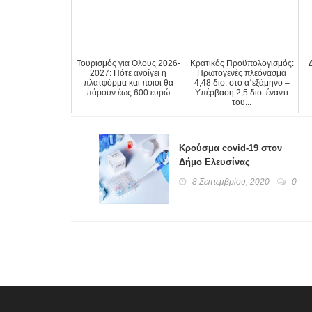
Τουρισμός για Όλους 2026-
Κρατικός Προϋπολογισμός:
2027: Πότε ανοίγει η
Πρωτογενές πλεόνασμα
πλατφόρμα και ποιοι θα
4,48 δισ. στο α΄εξάμηνο –
πάρουν έως 600 ευρώ
Υπέρβαση 2,5 δισ. έναντι
του...
Κρούσμα covid-19 στον
Δήμο Ελευσίνας
8 Σεπτεμβρίου, 2020
0