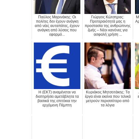
Παύλος Μαρινάκης: Οι
Γιώργος Κώτσηρας:
Μ
πολίτες δεν έχουν ανάγκη
Προτεραιότητά μας η
Αρ
από νέες αυταπάτες, έχουν
προστασία της ανθρώπινης
ανάγκη από λύσεις που
ζωής – Νέοι κανόνες για
εφαρμό...
ασφαλή χρήση ...
H (ΕΚΤ) αναμένεται να
Κυριάκος Μητσοτάκης: Tα
διατηρήσει αμετάβλητα τα
έργα είναι εκείνα που τελικά
βασικά της επιτόκια την
μετρούν περισσότερο από
ερχόμενη Πέμπτη
τα λόγια