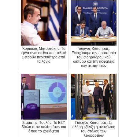
Κυριάκος Μητσοτάκης: Tα
Γιώργος Κώτσηρας:
έργα είναι εκείνα που τελικά
Ενισχύουμε την προστασία
μετρούν περισσότερο από
του σιδηροδρομικού
τα λόγια
δικτύου και την ασφάλεια
των μεταφορών
Σταμάτης Πουλής: Το ΕΣΥ
Γιώργος Κώτσηρας: Σε
δίπλα στον πολίτη όταν και
πλήρη εξέλιξη η ανανέωση
όπου το χρειάζεται
του στόλου των
λεωφορείων