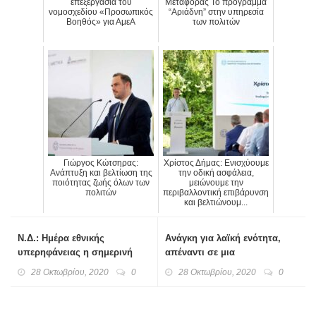
επεξεργασία του
Μεταφοράς Το πρόγραμμα
νομοσχεδίου «Προσωπικός
“Αριάδνη” στην υπηρεσία
Βοηθός» για ΑμεΑ
των πολιτών
Γιώργος Κώτσηρας:
Χρίστος Δήμας: Ενισχύουμε
Ανάπτυξη και βελτίωση της
την οδική ασφάλεια,
ποιότητας ζωής όλων των
μειώνουμε την
πολιτών
περιβαλλοντική επιβάρυνση
και βελτιώνουμ...
Ν.Δ.: Ημέρα εθνικής
Ανάγκη για λαϊκή ενότητα,
υπερηφάνειας η σημερινή
απέναντι σε μια
ψευδεπίγραφη «εθνική
28 Οκτωβρίου, 2020
0
28 Οκτωβρίου, 2020
0
ομοψυχία»