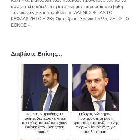
Καλεί «να μιμηθούμε τους ηρωικούς προγόνους μας για να
συνεχιστεί η αδιάλειπτη ιστορική μας παρουσία στα βάθη
των αιώνων!» και προσθέτει: «ΕΛΛΗΝΕΣ ΨΗΛΑ ΤΟ
ΚΕΦΑΛΙ! ΖΗΤΩ Η 28η Οκτωβρίου! Χρόνια Πολλά, ΖΗΤΩ ΤΟ
ΕΘΝΟΣ!».
Διαβάστε Επίσης...
Παύλος Μαρινάκης: Οι
Γιώργος Κώτσηρας:
πολίτες δεν έχουν ανάγκη
Προτεραιότητά μας η
από νέες αυταπάτες, έχουν
προστασία της ανθρώπινης
ανάγκη από λύσεις που
ζωής – Νέοι κανόνες για
εφαρμό...
ασφαλή χρήση ...