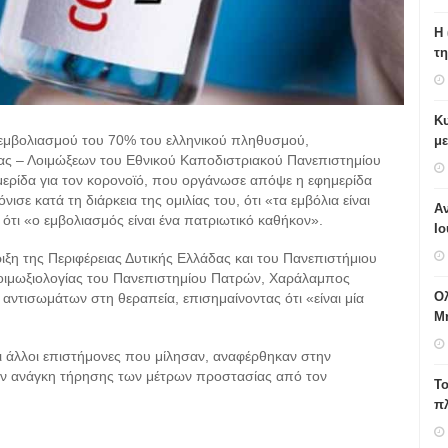
H 
τη
Κυ
 εμβολιασμού του 70% του ελληνικού πληθυσμού,
με
ας – Λοιμώξεων του Εθνικού Καποδιστριακού Πανεπιστημίου
μερίδα για τον κορονοϊό, που οργάνωσε απόψε η εφημερίδα
ε κατά τη διάρκεια της ομιλίας του, ότι «τα εμβόλια είναι
Αν
ότι «ο εμβολιασμός είναι ένα πατριωτικό καθήκον».
Ιο
ιξη της Περιφέρειας Δυτικής Ελλάδας και του Πανεπιστήμιου
Λοιμωξιολογίας του Πανεπιστημίου Πατρών, Χαράλαμπος
Ο
αντισωμάτων στη θεραπεία, επισημαίνοντας ότι «είναι μία
Μ
ι άλλοι επιστήμονες που μίλησαν, αναφέρθηκαν στην
την ανάγκη τήρησης των μέτρων προστασίας από τον
Το
π