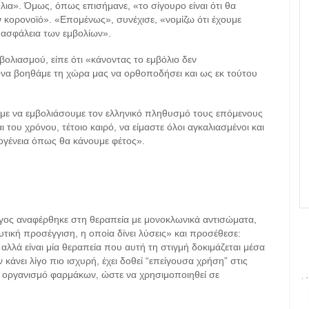
α». Όμως, όπως επισήμανε, «το σίγουρο είναι ότι θα
κορονοϊό». «Επομένως», συνέχισε, «νομίζω ότι έχουμε
ν ασφάλεια των εμβολίων».
βολιασμού, είπε ότι «κάνοντας το εμβόλιο δεν
να βοηθάμε τη χώρα μας να ορθοποδήσει και ως εκ τούτου
με να εμβολιάσουμε τον ελληνικό πληθυσμό τους επόμενους
 του χρόνου, τέτοιο καιρό, να είμαστε όλοι αγκαλιασμένοι και
ικογένεια όπως θα κάνουμε φέτος».
ος αναφέρθηκε στη θεραπεία με μονοκλωνικά αντισώματα,
υτική προσέγγιση, η οποία δίνει λύσεις» και προσέθεσε:
, αλλά είναι μία θεραπεία που αυτή τη στιγμή δοκιμάζεται μέσα
 κάνει λίγο πιο ισχυρή, έχει δοθεί “επείγουσα χρήση” στις
ν οργανισμό φαρμάκων, ώστε να χρησιμοποιηθεί σε