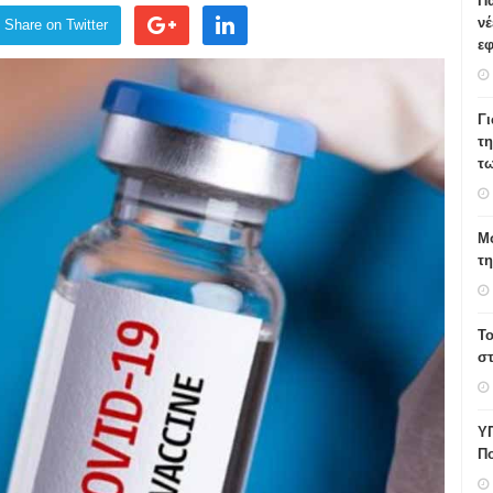
Πα
νέ
Share on Twitter
εφ
Γ
τη
τω
Μο
τ
Το
σ
Υ
Πο