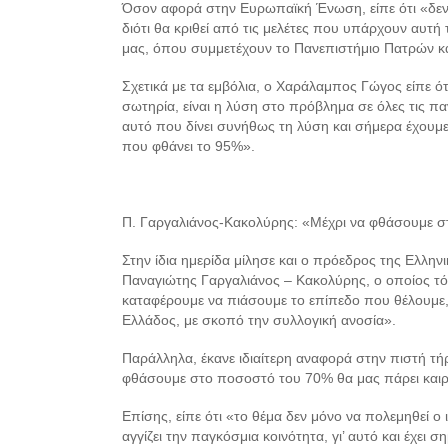
Όσον αφορά στην Ευρωπαϊκή Ένωση, είπε ότι «δεν έ
διότι θα κριθεί από τις μελέτες που υπάρχουν αυτή 
μας, όπου συμμετέχουν το Πανεπιστήμιο Πατρών κ
Σχετικά με τα εμβόλια, ο Χαράλαμπος Γώγος είπε ότ
σωτηρία, είναι η λύση στο πρόβλημα σε όλες τις π
αυτό που δίνει συνήθως τη λύση και σήμερα έχουμ
που φθάνει το 95%».
Π. Γαργαλιάνος-Κακολύρης: «Μέχρι να φθάσουμε σ
Στην ίδια ημερίδα μίλησε και ο πρόεδρος της Ελλην
Παναγιώτης Γαργαλιάνος – Κακολύρης, ο οποίος τόνισ
καταφέρουμε να πιάσουμε το επίπεδο που θέλουμε,
Ελλάδος, με σκοπό την συλλογική ανοσία».
Παράλληλα, έκανε ιδιαίτερη αναφορά στην πιστή τή
φθάσουμε στο ποσοστό του 70% θα μας πάρει καιρ
Επίσης, είπε ότι «το θέμα δεν μόνο να πολεμηθεί ο
αγγίζει την παγκόσμια κοινότητα, γι’ αυτό και έχει