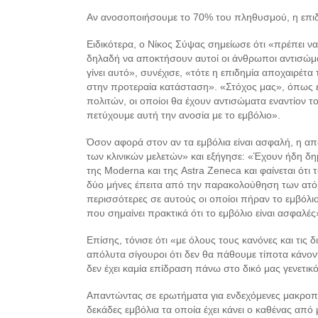
Αν ανοσοποιήσουμε το 70% του πληθυσμού, η επιδ
Ειδικότερα, ο Νίκος Σύψας σημείωσε ότι «πρέπει 
δηλαδή να αποκτήσουν αυτοί οι άνθρωποι αντισώμ
γίνει αυτό», συνέχισε, «τότε η επιδημία αποχαιρέτ
στην προτεραία κατάσταση». «Στόχος μας», όπως ε
πολιτών, οι οποίοι θα έχουν αντισώματα εναντίον 
πετύχουμε αυτή την ανοσία με το εμβόλιο».
Όσον αφορά στον αν τα εμβόλια είναι ασφαλή, η απ
των κλινικών μελετών» και εξήγησε: «Έχουν ήδη δημο
της Moderna και της Astra Zeneca και φαίνεται ότι
δύο μήνες έπειτα από την παρακολούθηση των ατόμ
περισσότερες σε αυτούς οι οποίοι πήραν το εμβόλι
που σημαίνει πρακτικά ότι το εμβόλιο είναι ασφαλές
Επίσης, τόνισε ότι «με όλους τους κανόνες και τις
απόλυτα σίγουροι ότι δεν θα πάθουμε τίποτα κάνο
δεν έχει καμία επίδραση πάνω στο δικό μας γενετικό
Απαντώντας σε ερωτήματα για ενδεχόμενες μακροπ
δεκάδες εμβόλια τα οποία έχει κάνει ο καθένας από μ