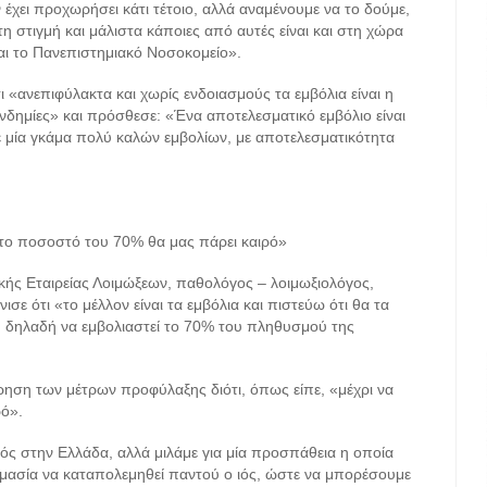
χει προχωρήσει κάτι τέτοιο, αλλά αναμένουμε να το δούμε,
τη στιγμή και μάλιστα κάποιες από αυτές είναι και στη χώρα
αι το Πανεπιστημιακό Νοσοκομείο».
ι «ανεπιφύλακτα και χωρίς ενδοιασμούς τα εμβόλια είναι η
ανδημίες» και πρόσθεσε: «Ένα αποτελεσματικό εμβόλιο είναι
ε μία γκάμα πολύ καλών εμβολίων, με αποτελεσματικότητα
το ποσοστό του 70% θα μας πάρει καιρό»
ικής Εταιρείας Λοιμώξεων, παθολόγος – λοιμωξιολόγος,
ε ότι «το μέλλον είναι τα εμβόλια και πιστεύω ότι θα τα
 δηλαδή να εμβολιαστεί το 70% του πληθυσμού της
ρηση των μέτρων προφύλαξης διότι, όπως είπε, «μέχρι να
ό».
 ιός στην Ελλάδα, αλλά μιλάμε για μία προσπάθεια η οποία
 σημασία να καταπολεμηθεί παντού ο ιός, ώστε να μπορέσουμε