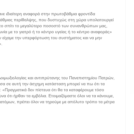
νε ιδιαίτερη αναφορά στην πρωτοβάθμια φροντίδα
βάθμιας περίθαλψης, που δυστυχώς στη χώρα υπολειτουργεί
στο σπίτι το μεγαλύτερο ποσοστό των συνανθρώπων μας,
νία με το γιατρό ή το κέντρο υγείας ή το κέντρο αναφοράς»
ν είχαμε την υπερφόρτωση του συστήματος και να μην
».
Λοιμωξιολογίας και αντιπρύτανης του Πανεπιστημίου Πατρών,
σα σε αυτή την άσχημη κατάσταση μπορεί να πω ότι τα
: «Πραγματικά δεν πίστευα ότι θα τα καταφέρουμε τόσο
ώνα ότι ήρθαν τα εμβόλια. Ετοιμαζόμαστε όλοι να τα κάνουμε,
ς ατόμων, πρέπει όλοι να τηρούμε με απόλυτο τρόπο τα μέτρα