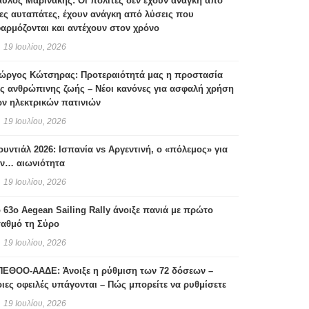
ύλος Μαρινάκης: Οι πολίτες δεν έχουν ανάγκη από
ες αυταπάτες, έχουν ανάγκη από λύσεις που
αρμόζονται και αντέχουν στον χρόνο
19 Ιουλίου, 2026
ιώργος Κώτσηρας: Προτεραιότητά μας η προστασία
ς ανθρώπινης ζωής – Νέοι κανόνες για ασφαλή χρήση
ν ηλεκτρικών πατινιών
19 Ιουλίου, 2026
υντιάλ 2026: Ισπανία vs Αργεντινή, ο «πόλεμος» για
ην… αιωνιότητα
19 Ιουλίου, 2026
 63ο Aegean Sailing Rally άνοιξε πανιά με πρώτο
ταθμό τη Σύρο
19 Ιουλίου, 2026
ΠΕΘΟΟ-ΑΑΔΕ: Άνοιξε η ρύθμιση των 72 δόσεων –
ιες οφειλές υπάγονται – Πώς μπορείτε να ρυθμίσετε
19 Ιουλίου, 2026