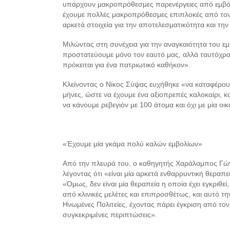
υπάρχουν μακροπρόθεσμες παρενέργειες από εμβόλι
έχουμε πολλές μακροπρόθεσμες επιπλοκές από τον 
αρκετά στοιχεία για την αποτελεσματικότητα και τη
Μιλώντας στη συνέχεια για την αναγκαιότητα του εμ
προστατεύουμε μόνο τον εαυτό μας, αλλά ταυτόχρο
πρόκειται για ένα πατριωτικό καθήκον».
Κλείνοντας ο Νίκος Σύψας ευχήθηκε «να καταφέρου
μήνες, ώστε να έχουμε ένα αξιοπρεπές καλοκαίρι, και
να κάνουμε ρεβεγιόν με 100 άτομα και όχι με μία ο
«Έχουμε μία γκάμα πολύ καλών εμβολίων»
Από την πλευρά του, ο καθηγητής Χαράλαμπος Γώγ
λέγοντας ότι «είναι μία αρκετά ενθαρρυντική θεραπε
«Όμως, δεν είναι μία θεραπεία η οποία έχει εγκριθεί
από κλινικές μελέτες και επιπροσθέτως, και αυτό την
Ηνωμένες Πολιτείες, έχοντας πάρει έγκριση από το
συγκεκριμένες περιπτώσεις».