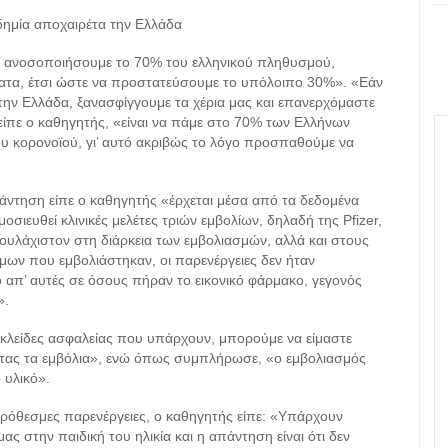
ημία αποχαιρέτα την Ελλάδα
να ανοσοποιήσουμε το 70% του ελληνικού πληθυσμού,
ατα, έτσι ώστε να προστατεύσουμε το υπόλοιπο 30%». «Εάν
α την Ελλάδα, ξανασφίγγουμε τα χέρια μας και επανερχόμαστε
ίπε ο καθηγητής, «είναι να πάμε στο 70% των Ελλήνων
του κορονοϊού, γι’ αυτό ακριβώς το λόγο προσπαθούμε να
άντηση είπε ο καθηγητής «έρχεται μέσα από τα δεδομένα
σιευθεί κλινικές μελέτες τριών εμβολίων, δηλαδή της Pfizer,
 τουλάχιστον στη διάρκεια των εμβολιασμών, αλλά και στους
ων που εμβολιάστηκαν, οι παρενέργειες δεν ήταν
ο απ’ αυτές σε όσους πήραν το εικονικό φάρμακο, γεγονός
».
 δικλείδες ασφαλείας που υπάρχουν, μπορούμε να είμαστε
ντας τα εμβόλια», ενώ όπως συμπλήρωσε, «ο εμβολιασμός
 υλικό».
ρόθεσμες παρενέργειες, ο καθηγητής είπε: «Υπάρχουν
ας στην παιδική του ηλικία και η απάντηση είναι ότι δεν