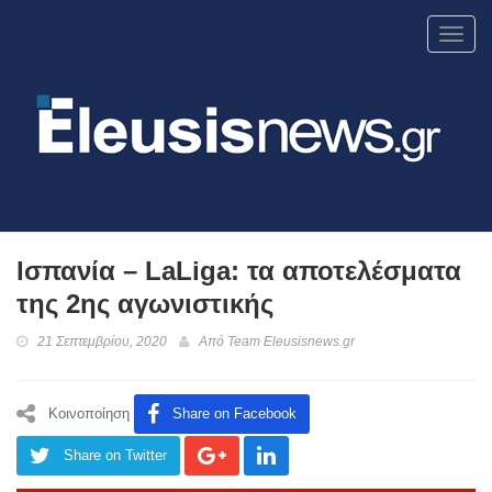
Toggl
navig
Ισπανία – LaLiga: τα αποτελέσματα
της 2ης αγωνιστικής
21 Σεπτεμβρίου, 2020
Από
Team Eleusisnews.gr
Κοινοποίηση
Share on Facebook
Share on Twitter