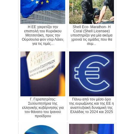
H ΕΕ χαιρετίζει την
Shell Eco- Marathon- Η
επιστολή του Κυριάκου
Coral (Shell Licensee)
Μητσοτάκη, προς την
υποστηρίζει για μία ακόμα
Ούρσουλα φον ντερ Λάιεν,
χρονιά τις ομάδες που θα
για τις τιμές...
συμ...
Γ. Γεραπετρίτης:
Πάνω από τον μέσο όρο
Συλλυπητήρια της
της ευρωζώνης και της ΕΕ η
ελληνικής κυβέρνησης για
αναπτυξιακή δυναμική της
τον θάνατο του Ιρανού
Ελλάδας το 2024 και 2025
προέδρου