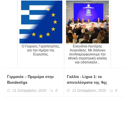
Ο Γιώργος Γεραπετρίτης,
Ελευσίνα-Λευτέρης
για την Ημέρα της
Αυγενάκης: Με διάλογο
Ευρώπης.
συνδιαμορφώνουμε την
εθνική στρατηγική αλιείας
και υδατοκαλλ...
Γερμανία – Πρεμιέρα στην
Γαλλία - Ligue 1: τα
Bundesliga
αποτελέσματα της 4ης
αγωνιστικής
21 Σεπτεμβρίου, 2020
0
21 Σεπτεμβρίου, 2020
0