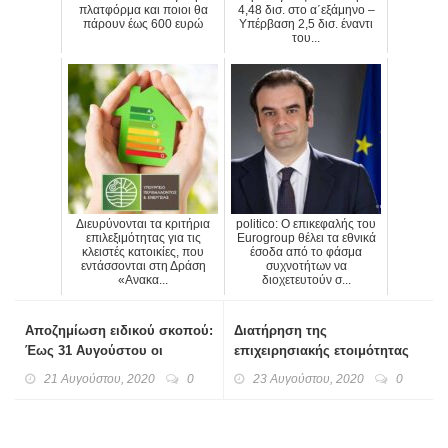
πλατφόρμα και ποιοι θα
4,48 δισ. στο α΄εξάμηνο –
πάρουν έως 600 ευρώ
Υπέρβαση 2,5 δισ. έναντι
του...
Διευρύνονται τα κριτήρια
politico: Ο επικεφαλής του
επιλεξιμότητας για τις
Eurogroup θέλει τα εθνικά
κλειστές κατοικίες, που
έσοδα από το φάσμα
εντάσσονται στη Δράση
συχνοτήτων να
«Ανακα...
διοχετευτούν σ...
Αποζημίωση ειδικού σκοπού:
Διατήρηση της
Έως 31 Αυγούστου οι
επιχειρησιακής ετοιμότητας
αιτήσεις επιχειρήσεων
στο ύψιστο επίπεδο
21 Αυγούστου, 2020
0
23 Αυγούστου, 2020
0