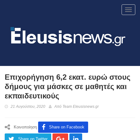
Toggl
navig
Επιχορήγηση 6,2 εκατ. ευρώ στους
δήμους για μάσκες σε μαθητές και
εκπαιδευτικούς
21 Αυγούστου, 2020
Από
Team Eleusisnews.gr
Κοινοποίηση
Share on Facebook
Share on Twitter