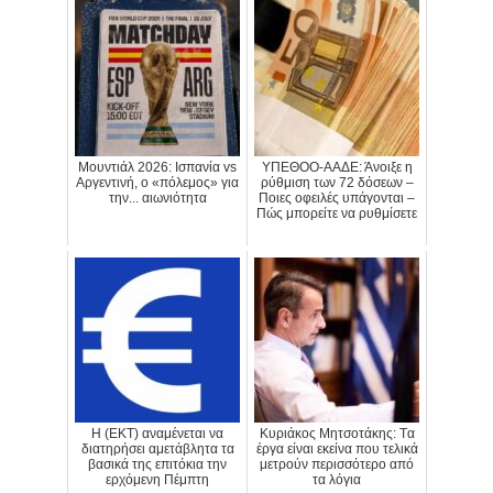
Μουντιάλ 2026: Ισπανία vs
ΥΠΕΘΟΟ-ΑΑΔΕ: Άνοιξε η
Αργεντινή, ο «πόλεμος» για
ρύθμιση των 72 δόσεων –
την... αιωνιότητα
Ποιες οφειλές υπάγονται –
Πώς μπορείτε να ρυθμίσετε
H (ΕΚΤ) αναμένεται να
Κυριάκος Μητσοτάκης: Tα
διατηρήσει αμετάβλητα τα
έργα είναι εκείνα που τελικά
βασικά της επιτόκια την
μετρούν περισσότερο από
ερχόμενη Πέμπτη
τα λόγια