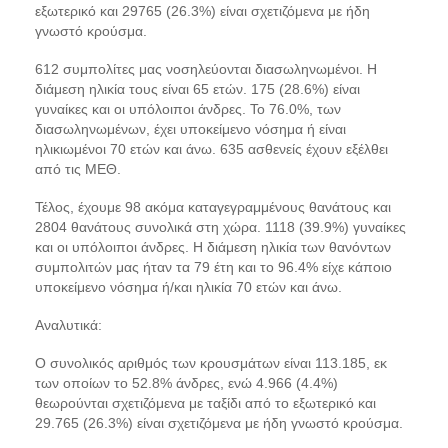
εξωτερικό και 29765 (26.3%) είναι σχετιζόμενα με ήδη
γνωστό κρούσμα.
612 συμπολίτες μας νοσηλεύονται διασωληνωμένοι. Η
διάμεση ηλικία τους είναι 65 ετών. 175 (28.6%) είναι
γυναίκες και οι υπόλοιποι άνδρες. To 76.0%, των
διασωληνωμένων, έχει υποκείμενο νόσημα ή είναι
ηλικιωμένοι 70 ετών και άνω. 635 ασθενείς έχουν εξέλθει
από τις ΜΕΘ.
Τέλος, έχουμε 98 ακόμα καταγεγραμμένους θανάτους και
2804 θανάτους συνολικά στη χώρα. 1118 (39.9%) γυναίκες
και οι υπόλοιποι άνδρες. Η διάμεση ηλικία των θανόντων
συμπολιτών μας ήταν τα 79 έτη και το 96.4% είχε κάποιο
υποκείμενο νόσημα ή/και ηλικία 70 ετών και άνω.
Αναλυτικά:
Ο συνολικός αριθμός των κρουσμάτων είναι 113.185, εκ
των οποίων το 52.8% άνδρες, ενώ 4.966 (4.4%)
θεωρούνται σχετιζόμενα με ταξίδι από το εξωτερικό και
29.765 (26.3%) είναι σχετιζόμενα με ήδη γνωστό κρούσμα.