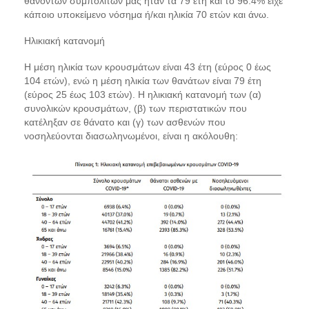
θανόντων συμπολιτών μας ήταν τα 79 έτη και το 96.4% είχε
κάποιο υποκείμενο νόσημα ή/και ηλικία 70 ετών και άνω.
Ηλικιακή κατανομή
Η μέση ηλικία των κρουσμάτων είναι 43 έτη (εύρος 0 έως
104 ετών), ενώ η μέση ηλικία των θανάτων είναι 79 έτη
(εύρος 25 έως 103 ετών). Η ηλικιακή κατανομή των (α)
συνολικών κρουσμάτων, (β) των περιστατικών που
κατέληξαν σε θάνατο και (γ) των ασθενών που
νοσηλεύονται διασωληνωμένοι, είναι η ακόλουθη: