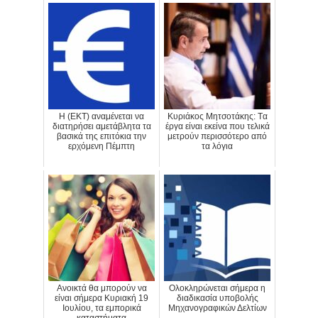
H (ΕΚΤ) αναμένεται να
Κυριάκος Μητσοτάκης: Tα
διατηρήσει αμετάβλητα τα
έργα είναι εκείνα που τελικά
βασικά της επιτόκια την
μετρούν περισσότερο από
ερχόμενη Πέμπτη
τα λόγια
Ανοικτά θα μπορούν να
Ολοκληρώνεται σήμερα η
είναι σήμερα Κυριακή 19
διαδικασία υποβολής
Ιουλίου, τα εμπορικά
Μηχανογραφικών Δελτίων