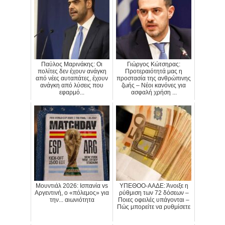
Παύλος Μαρινάκης: Οι
Γιώργος Κώτσηρας:
πολίτες δεν έχουν ανάγκη
Προτεραιότητά μας η
από νέες αυταπάτες, έχουν
προστασία της ανθρώπινης
ανάγκη από λύσεις που
ζωής – Νέοι κανόνες για
εφαρμό...
ασφαλή χρήση ...
Μουντιάλ 2026: Ισπανία vs
ΥΠΕΘΟΟ-ΑΑΔΕ: Άνοιξε η
Αργεντινή, ο «πόλεμος» για
ρύθμιση των 72 δόσεων –
την... αιωνιότητα
Ποιες οφειλές υπάγονται –
Πώς μπορείτε να ρυθμίσετε