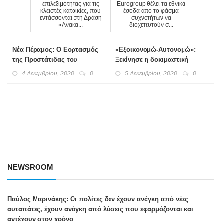
επιλεξιμότητας για τις
Eurogroup θέλει τα εθνικά
κλειστές κατοικίες, που
έσοδα από το φάσμα
εντάσσονται στη Δράση
συχνοτήτων να
«Ανακα...
διοχετευτούν σ...
Νέα Πέραμος: Ο Εορτασμός
«Εξοικονομώ-Αυτονομώ»:
της Προστάτιδας του
Ξεκίνησε η δοκιμαστική
Πυροβολικού
λειτουργία της ιστοσελίδας
4 Δεκεμβρίου, 2020
0
5 Δεκεμβρίου, 2020
0
Μεγαλομάρτυρος Αγίας
του προγράμματος
Βαρβάρας
NEWSROOM
Παύλος Μαρινάκης: Οι πολίτες δεν έχουν ανάγκη από νέες
αυταπάτες, έχουν ανάγκη από λύσεις που εφαρμόζονται και
αντέχουν στον χρόνο