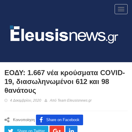
Toggl
navig
ΕΟΔΥ: 1.667 νέα κρούσματα COVID-
19, διασωληνωμένοι 612 και 98
θανάτους
4 Δεκεμβρίου, 2020
Από
Team Eleusisnews.gr
Κοινοποίηση
Share on Facebook
Share on Twitter