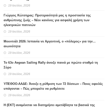
19 Ιουλίου, 2026
Γιώργος Κώτσηρας: Προτεραιότητά μας η προστασία της
ανθρώπινης ζωής – Νέοι κανόνες για ασφαλή χρήση των
ηλεκτρικών πατινιών
19 Ιουλίου, 2026
Μουντιάλ 2026: Ισπανία vs Αργεντινή, ο «πόλεμος» για την…
αιωνιότητα
19 Ιουλίου, 2026
Το 63ο Aegean Sailing Rally άνοιξε πανιά με πρώτο σταθμό τη
Σύρο
19 Ιουλίου, 2026
ΥΠΕΘΟΟ-ΑΑΔΕ: Άνοιξε η ρύθμιση των 72 δόσεων – Ποιες οφειλές
υπάγονται – Πώς μπορείτε να ρυθμίσετε
19 Ιουλίου, 2026
H (ΕΚΤ) αναμένεται να διατηρήσει αμετάβλητα τα βασικά της