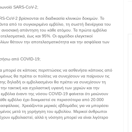
κορωνοϊό SARS-CoV-2;
RS-CoV-2 βρίσκονται σε διαδικασία κλινικών δοκιμών. Το
άντα από το συγκεκριμένο εμβόλιο, τη σωστή διενέργεια του
 ανοσιακή απάντηση του κάθε ατόμου. Τα πρώτα εμβόλια
ποτελεσματικά, έως και 95%. Οι αρμόδιοι ελεγκτικοί
λίων θέτουν την αποτελεσματικότητα και την ασφάλεια των
νοσήσω από COVID-19;
ρα μπορεί σε κάποιες περιπτώσεις να ασθενήσει κάποιος από
μένως θα πρέπει οι πολίτες να συνεχίσουν να παίρνουν τις
ης δηλαδή οι εμβολιασμένοι θα πρέπει να συνεχίσουν τη
ν τακτική και σχολαστική υγιεινή των χεριών και την
 εμβόλια έναντι της νόσου COVID-19 φαίνεται ότι μειώνουν
άθε εμβόλιο έχει δοκιμαστεί σε περισσότερα από 20.000
ασφάλειας. Χρειάζονται μερικές εβδομάδες για να μπορέσει
ευμένος μετά τη χορήγηση του εμβολίου. Μερικοί άνθρωποι
χουν εμβολιαστεί, αλλά η νόσηση μπορεί να είναι λιγότερο