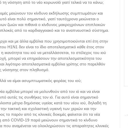
 τη νόσηση από το νέο κορωνοϊό γιατί τελικά να το κάνω;
δοκιμές μειώνουν τον κίνδυνο εκδήλωσης συμπτωμάτων και
τό είναι πολύ σημαντικό, γιατί ταυτόχρονα μειώνεται ο
ινων ζωών και πιθανά ο κίνδυνος μακροχρόνιων επιπλοκών
ιπλοκές από το καρδιαγγειακό και το αναπνευστικό σύστημα.
χει και με άλλα εμβόλια που χρησιμοποιούνται επί έτη στην
 του H1N1 δεν είναι το ίδιο αποτελεσματικό κάθε έτος στον
 ικανότητα του ιού να μεταλλάσσεται, το στέλεχος του ιού
ιοχή, μπορεί να επηρεάσουν την αποτελεσματικότητα του
και λιγότερο αποτελεσματικά εμβόλια γρίπης στο παρελθόν
ρής νόσησης στον πληθυσμό.
λλά να είμαι ασυμπτωματικός φορέας του ιού;
έα εμβόλια μπορεί να μολυνθούν από τον ιό και να είναι
ό αυτές τις συνθήκες τον ιό. Για αυτό είναι σημαντικό
λοιπα μέτρα δημόσιας υγείας κατά του νέου ιού, δηλαδή τη
ν τακτική και σχολαστική υγιεινή των χεριών και την
 το παρόν από τις κλινικές δοκιμές φαίνεται ότι τα νέα
η από COVID-19 παρά μειώνουν σημαντικά το κίνδυνο
ια που αναμένεται να ολοκληρώσουν τις απαραίτητες κλινικές