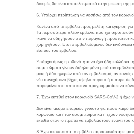
δοκιμές θα είναι αποτελεσματικά στην μείωση της μ
6. Υπάρχει περίπτωση να νοσήσω από τον κορωνοϊ
Κανένα από τα εμβόλια προς μελέτη και έγκριση γι
Τα περισσότερα πλέον εμβόλια που χρησιμοποιούντα
ικανά να οδηγήσουν στην παραγωγή προστατευτικώ
χορηγηθούν. Έτσι ο εμβολιαζόμενος δεν κινδυνεύε
εξαιτίας του εμβολίου.
Υπάρχει όμως η πιθανότητα να έχει ήδη κολλήσει τη
συμπτώματα γίνουν έκδηλα μόνο μετά τον εμβολιασμ
μιας ή δύο ημερών από τον εμβολιασμό, αν κανεί
νέο συνεχόμενο βήχα, υψηλό πυρετό ή ο πυρετός δι
παραμείνει στο σπίτι και να προγραμματίσει να κάνε
7. Έχω εκτεθεί στον κορωνοϊό SARS-CoV-2 ή έχω ν
Δεν είναι ακόμα επαρκώς γνωστό για πόσο καιρό δι
κορωνοϊό και ήταν ασυμπτωματικά ή έχουν νοσήσει
εκτεθεί στον ιό πρέπει να εμβολιαστούν έναντι του
8.Έχω ακούσει ότι το εμβόλιο παρασκευάστηκε με ν