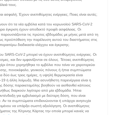
λειά τους.
ι ασφαλή; Έχουν ανεπιθύμητες ενέργειες; Ποιες είναι αυτές;
ίχνουν ότι τα νέα εμβόλια κατά του κορωνοϊού SARS-CoV-2
άρει έγκριση έχουν αποδεκτό προφίλ ασφάλειας. Οι
 παρουσιάζονται τις πρώτες εβδομάδες με μήνες μετά από τη
ν ως προϋπόθεση την παρέλευση αυτού του διαστήματος στις
περαιτέρω διαδικασία ελέγχου και έγκρισης.
του SARS-CoV-2 μπορεί να έχουν ανεπιθύμητες ενέργειες. Οι
σμες, και δεν εμφανίζονται σε όλους. Τέτοιες ανεπιθύμητες
χέρι όπου χορηγήθηκε το εμβόλιο που τείνει να χειροτερεύει
πωσης, πονοκέφαλο, γενικούς πόνους ή ήπια συμπτώματα
ια δύο έως τρεις ημέρες, η υψηλή θερμοκρασία είναι
19 ή άλλη λοίμωξη. Μια ασυνήθιστη παρενέργεια είναι η
ής δόσης παρακεταμόλης βοηθούν να αισθανθεί κάποιος
νήθως διαρκούν λιγότερο από μία εβδομάδα. Ήπια
τένδειξη για εμβολιασμό με δεύτερη δόση, που είναι
ού. Αν τα συμπτώματα επιδεινώνονται ή υπάρχει ανησυχία
ειμένου να υπάρξει σωστή αξιολόγηση. Οι ανεπιθύμητες
ματος της Κίτρινης Κάρτας την οποία μπορεί κανείς να