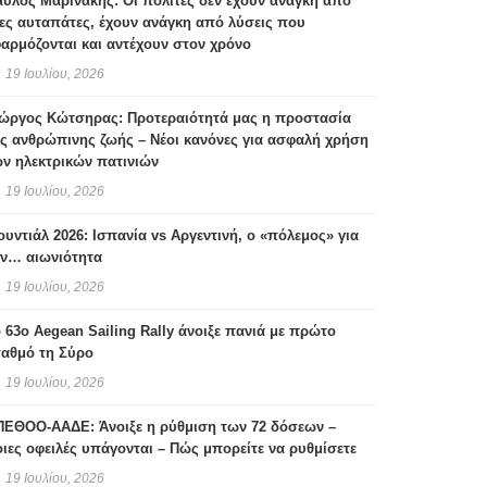
ύλος Μαρινάκης: Οι πολίτες δεν έχουν ανάγκη από
ες αυταπάτες, έχουν ανάγκη από λύσεις που
αρμόζονται και αντέχουν στον χρόνο
19 Ιουλίου, 2026
ιώργος Κώτσηρας: Προτεραιότητά μας η προστασία
ς ανθρώπινης ζωής – Νέοι κανόνες για ασφαλή χρήση
ν ηλεκτρικών πατινιών
19 Ιουλίου, 2026
υντιάλ 2026: Ισπανία vs Αργεντινή, ο «πόλεμος» για
ην… αιωνιότητα
19 Ιουλίου, 2026
 63ο Aegean Sailing Rally άνοιξε πανιά με πρώτο
ταθμό τη Σύρο
19 Ιουλίου, 2026
ΠΕΘΟΟ-ΑΑΔΕ: Άνοιξε η ρύθμιση των 72 δόσεων –
ιες οφειλές υπάγονται – Πώς μπορείτε να ρυθμίσετε
19 Ιουλίου, 2026