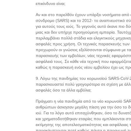
επικίνδυνο είναι;
Αν και στο παρελθόν έχουν υπάρξει νοσήματα από 
σύνδρομο (SARS) και το 2012- το αναπνευστικό σ
για αυτούς τους ιούς. Το γεγονός αυτό έκανε πιο 
μιας και δεν υπήρχε προηγούμενη εμπειρία. Ταυτόχ
περιλαμβάνει πολλά στάδια και ελεγκτικούς μηχανισ
ασφαλές προς χρήση. Οι τεχνικές παρασκευής των 
προχωρούν οι γνώσεις εξελίσσονται σύμφωνα με τα 
παρασκευής των εμβολίων, νέες τεχνικές εφαρμόστ
ασφάλειά τους. Σε κάθε νέα τεχνική που εφαρμόζετα
καθώς η παρασκευή ενός νέου εμβολίου έχει ως πρ
9. Λόγω της πανδημίας του κορωνοϊού SARS-CoV-2 
παρασκευαστεί πολύ γρηγορότερα σε σχέση με άλλα ε
ασφαλές όσο τα άλλα εμβόλια;
Πράγματι η νέα πανδημία από το νέο κορωνοϊό SARS
ανθρώπων άσκησαν μεγάλη πίεση για την όσο το δ
ιού. Για το λόγο αυτό επιταχύνθηκαν, όσο το δυνατ
και χρηματοδοτήθηκαν εταιρίες που εμπλέκονται σ
εκτίμησης της αποτελεσματικότητας και ασφάλειας το
παρακάμπτονται ποτέ καθώς πάντα η παραγωγή των 