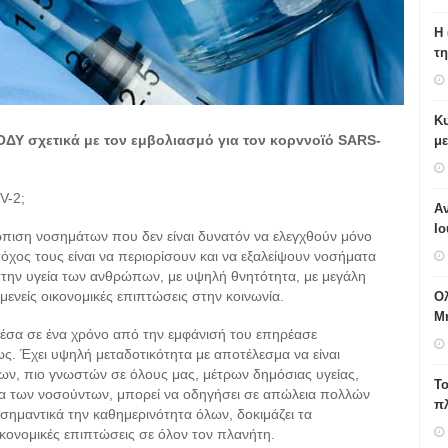
H 
τη
Κυ
ΕΟΔΥ σχετικά με τον εμβολιασμό για τον κορvνοϊό SARS-
με
V-2;
Αν
Ιο
ώπιση νοσημάτων που δεν είναι δυνατόν να ελεγχθούν μόνο
όχος τους είναι να περιορίσουν και να εξαλείψουν νοσήματα
στην υγεία των ανθρώπων, με υψηλή θνητότητα, με μεγάλη
ενείς οικονομικές επιπτώσεις στην κοινωνία.
Ο
Μ
μέσα σε ένα χρόνο από την εμφάνισή του επηρέασε
. Έχει υψηλή μεταδοτικότητα με αποτέλεσμα να είναι
ων, πιο γνωστών σε όλους μας, μέτρων δημόσιας υγείας,
Το
ία των νοσούντων, μπορεί να οδηγήσει σε απώλεια πολλών
π
ημαντικά την καθημερινότητα όλων, δοκιμάζει τα
κονομικές επιπτώσεις σε όλον τον πλανήτη.