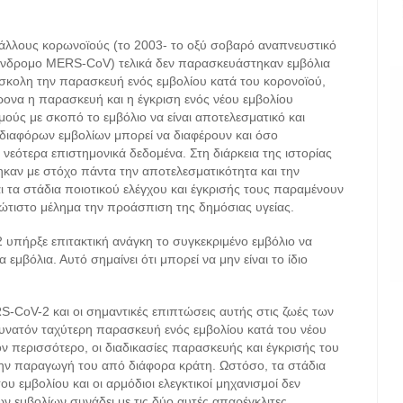
άλλους κορωνοϊούς (το 2003- το οξύ σοβαρό αναπνευστικό
ύνδρομο MERS-CoV) τελικά δεν παρασκευάστηκαν εμβόλια
δύσκολη την παρασκευή ενός εμβολίου κατά του κορονοϊού,
ρονα η παρασκευή και η έγκριση ενός νέου εμβολίου
μούς με σκοπό το εμβόλιο να είναι αποτελεσματικό και
διαφόρων εμβολίων μπορεί να διαφέρουν και όσο
νεότερα επιστημονικά δεδομένα. Στη διάρκεια της ιστορίας
ηκαν με στόχο πάντα την αποτελεσματικότητα και την
ι τα στάδια ποιοτικού ελέγχου και έγκρισής τους παραμένουν
ώτιστο μέλημα την προάσπιση της δημόσιας υγείας.
υπήρξε επιτακτική ανάγκη το συγκεκριμένο εμβόλιο να
μβόλια. Αυτό σημαίνει ότι μπορεί να μην είναι το ίδιο
-CoV-2 και οι σημαντικές επιπτώσεις αυτής στις ζωές των
υνατόν ταχύτερη παρασκευή ενός εμβολίου κατά του νέου
όν περισσότερο, οι διαδικασίες παρασκευής και έγκρισής του
την παραγωγή του από διάφορα κράτη. Ωστόσο, τα στάδια
υ εμβολίου και οι αρμόδιοι ελεγκτικοί μηχανισμοί δεν
εμβολίων συνάδει με τις δύο αυτές απαρέγκλιτες