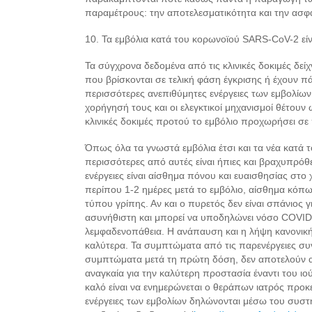
παραμέτρους: την αποτελεσματικότητα και την ασφά
10. Τα εμβόλια κατά του κορωνοϊού SARS-CoV-2 είνα
Τα σύγχρονα δεδομένα από τις κλινικές δοκιμές δε
που βρίσκονται σε τελική φάση έγκρισης ή έχουν π
περισσότερες ανεπιθύμητες ενέργειες των εμβολίων
χορήγησή τους και οι ελεγκτικοί μηχανισμοί θέτου
κλινικές δοκιμές προτού το εμβόλιο προχωρήσει σε 
Όπως όλα τα γνωστά εμβόλια έτσι και τα νέα κατά 
περισσότερες από αυτές είναι ήπιες και βραχυπρόθε
ενέργειες είναι αίσθημα πόνου και ευαισθησίας στο 
περίπου 1-2 ημέρες μετά το εμβόλιο, αίσθημα κό
τύπου γρίπης. Αν και o πυρετός δεν είναι σπάνιος γ
ασυνήθιστη και μπορεί να υποδηλώνει νόσο COVID-
λεμφαδενοπάθεια. Η ανάπαυση και η λήψη κανονικ
καλύτερα. Τα συμπτώματα από τις παρενέργειες συ
συμπτώματα μετά τη πρώτη δόση, δεν αποτελούν αν
αναγκαία για την καλύτερη προστασία έναντι του ι
καλό είναι να ενημερώνεται ο θεράπων ιατρός προκ
ενέργειες των εμβολίων δηλώνονται μέσω του συστή