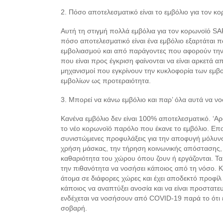
2. Πόσο αποτελεσματικό είναι το εμβόλιο για τον 
Αυτή τη στιγμή πολλά εμβόλια για τον κορωνοϊό SA
πόσο αποτελεσματικό είναι ένα εμβόλιο εξαρτάται π
εμβολιασμού και από παράγοντες που αφορούν την
που είναι προς έγκριση φαίνονται να είναι αρκετά α
μηχανισμοί που εγκρίνουν την κυκλοφορία των εμβο
εμβολίων ως προτεραιότητα.
3. Μπορεί να κάνω εμβόλιο και παρ’ όλα αυτά να 
Κανένα εμβόλιο δεν είναι 100% αποτελεσματικό. ‘Α
το νέο κορωνοϊό παρόλο που έκανε το εμβόλιο. Επο
συνιστώμενες προφυλάξεις για την αποφυγή μόλυνσ
χρήση μάσκας, την τήρηση κοινωνικής απόστασης, τη
καθαριότητα του χώρου όπου ζουν ή εργάζονται. Τα
την πιθανότητα να νοσήσει κάποιος από τη νόσο. Κ
άτομα σε διάφορες χώρες και έχει αποδεκτό προφίλ 
κάποιος να αναπτύξει ανοσία και να είναι προστατ
ενδέχεται να νοσήσουν από COVID-19 παρά το ότι έ
σοβαρή.