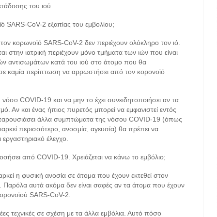
ετάδοσης του ιού.
ό SARS-CoV-2 εξαιτίας του εμβολίου;
α τον κορωνοϊό SARS-CoV-2 δεν περιέχουν ολόκληρο τον ιό.
ι στην ιατρική περιέχουν μόνο τμήματα των ιών που είναι
ν αντισωμάτων κατά του ιού στο άτομο που θα
ι σε καμία περίπτωση να αρρωστήσει από τον κορονοϊό
 νόσο COVID-19 και να μην το έχει συνειδητοποιήσει αν τα
ό. Αν και ένας ήπιος πυρετός μπορεί να εμφανιστεί εντός
ς παρουσιάσει άλλα συμπτώματα της νόσου COVID-19 (όπως
αρκεί περισσότερο, ανοσμία, αγευσία) θα πρέπει να
ι εργαστηριακό έλεγχο.
οσήσει από COVID-19. Χρειάζεται να κάνω το εμβόλιο;
αρκεί η φυσική ανοσία σε άτομα που έχουν εκτεθεί στον
. Παρόλα αυτά ακόμα δεν είναι σαφές αν τα άτομα που έχουν
 κορονοϊού SARS-CoV-2.
έες τεχνικές σε σχέση με τα άλλα εμβόλια. Αυτό πόσο