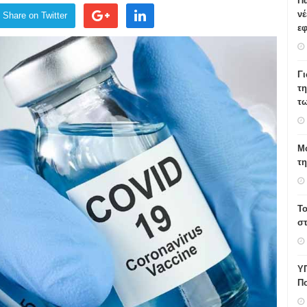
Πα
νέ
Share on Twitter
εφ
Γ
τη
τω
Μο
τ
Το
σ
Υ
Πο