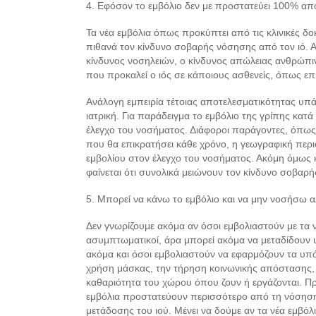
4. Εφόσον το εμβόλιο δεν με προστατεύει 100% από
Τα νέα εμβόλια όπως προκύπτει από τις κλινικές 
πιθανά τον κίνδυνο σοβαρής νόσησης από τον ιό. Αυ
κίνδυνος νοσηλειών, ο κίνδυνος απώλειας ανθρώπ
που προκαλεί ο ιός σε κάποιους ασθενείς, όπως επ
Ανάλογη εμπειρία τέτοιας αποτελεσματικότητας υπάρ
ιατρική. Για παράδειγμα το εμβόλιο της γρίπης κατά
έλεγχο του νοσήματος. Διάφοροι παράγοντες, όπως η
που θα επικρατήσει κάθε χρόνο, η γεωγραφική περ
εμβολίου στον έλεγχο του νοσήματος. Ακόμη όμως 
φαίνεται ότι συνολικά μειώνουν τον κίνδυνο σοβα
5. Μπορεί να κάνω το εμβόλιο και να μην νοσήσω α
Δεν γνωρίζουμε ακόμα αν όσοι εμβολιαστούν με τα ν
ασυμπτωματικοί, άρα μπορεί ακόμα να μεταδίδουν υπ
ακόμα και όσοι εμβολιαστούν να εφαρμόζουν τα υπό
χρήση μάσκας, την τήρηση κοινωνικής απόστασης, τη
καθαριότητα του χώρου όπου ζουν ή εργάζονται. Προς
εμβόλια προστατεύουν περισσότερο από τη νόσησ
μετάδοσης του ιού. Μένει να δούμε αν τα νέα εμβόλ