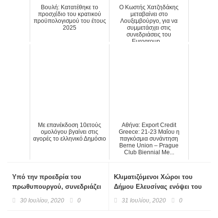
Βουλή: Κατατέθηκε το
Ο Κωστής Χατζηδάκης
προσχέδιο του κρατικού
μεταβαίνει στο
προϋπολογισμού του έτους
Λουξεμβούργο, για να
2025
συμμετάσχει στις
συνεδριάσεις του
Eurogroup ...
Mε επανέκδοση 10ετούς
Αθήνα: Export Credit
ομολόγου βγαίνει στις
Greece: 21-23 Μαΐου η
αγορές το ελληνικό Δημόσιο
παγκόσμια συνάντηση
Berne Union – Prague
Club Biennial Me...
Υπό την προεδρία του
Κλιματιζόμενοι Χώροι του
πρωθυπουργού, συνεδριάζει
Δήμου Ελευσίνας ενόψει του
αύριο, το υπουργικό
καύσωνα
30 Ιουλίου, 2020
0
31 Ιουλίου, 2020
0
συμβούλιο