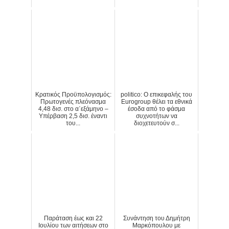
Κρατικός Προϋπολογισμός:
politico: Ο επικεφαλής του
Πρωτογενές πλεόνασμα
Eurogroup θέλει τα εθνικά
4,48 δισ. στο α΄εξάμηνο –
έσοδα από το φάσμα
Υπέρβαση 2,5 δισ. έναντι
συχνοτήτων να
του...
διοχετευτούν σ...
Παράταση έως και 22
Συνάντηση του Δημήτρη
Ιουλίου των αιτήσεων στο
Μαρκόπουλου με