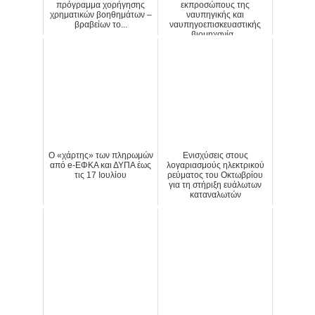
πρόγραμμα χορήγησης
εκπροσώπους της
χρηματικών βοηθημάτων –
ναυπηγικής και
βραβείων το...
ναυπηγοεπισκευαστικής
βιομηχανία...
Ο «χάρτης» των πληρωμών
Ενισχύσεις στους
από e-ΕΦΚΑ και ΔΥΠΑ έως
λογαριασμούς ηλεκτρικού
τις 17 Ιουλίου
ρεύματος του Οκτωβρίου
για τη στήριξη ευάλωτων
καταναλωτών