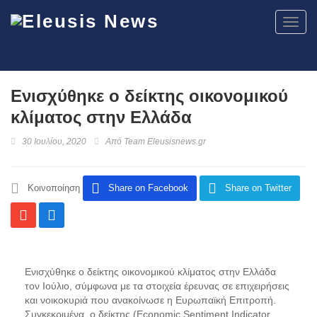
Toggl
navig
Ενισχύθηκε ο δείκτης οικονομικού
κλίματος στην Ελλάδα
30 Ιουλίου, 2020
Από
Team Eleusisnews.gr
Κοινοποίηση
Share on Facebook
Share on Twitter
Ενισχύθηκε ο δείκτης οικονομικού κλίματος στην Ελλάδα
τον Ιούλιο, σύμφωνα με τα στοιχεία έρευνας σε επιχειρήσεις
και νοικοκυριά που ανακοίνωσε η Ευρωπαϊκή Επιτροπή.
Συγκεκριμένα, ο δείκτης (Economic Sentiment Indicator,