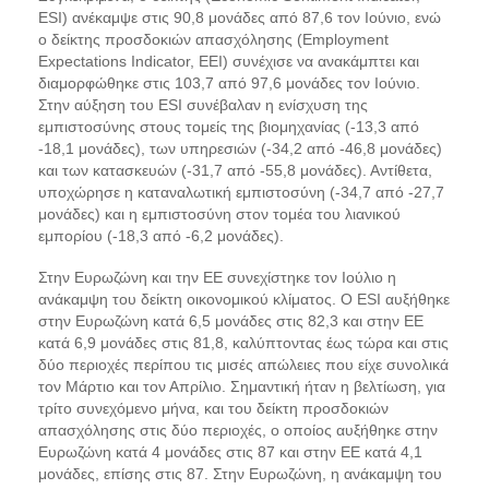
ESI) ανέκαμψε στις 90,8 μονάδες από 87,6 τον Ιούνιο, ενώ
ο δείκτης προσδοκιών απασχόλησης (Employment
Expectations Indicator, EEI) συνέχισε να ανακάμπτει και
διαμορφώθηκε στις 103,7 από 97,6 μονάδες τον Ιούνιο.
Στην αύξηση του ESI συνέβαλαν η ενίσχυση της
εμπιστοσύνης στους τομείς της βιομηχανίας (-13,3 από
-18,1 μονάδες), των υπηρεσιών (-34,2 από -46,8 μονάδες)
και των κατασκευών (-31,7 από -55,8 μονάδες). Αντίθετα,
υποχώρησε η καταναλωτική εμπιστοσύνη (-34,7 από -27,7
μονάδες) και η εμπιστοσύνη στον τομέα του λιανικού
εμπορίου (-18,3 από -6,2 μονάδες).
Στην Ευρωζώνη και την ΕΕ συνεχίστηκε τον Ιούλιο η
ανάκαμψη του δείκτη οικονομικού κλίματος. Ο ESI αυξήθηκε
στην Ευρωζώνη κατά 6,5 μονάδες στις 82,3 και στην ΕΕ
κατά 6,9 μονάδες στις 81,8, καλύπτοντας έως τώρα και στις
δύο περιοχές περίπου τις μισές απώλειες που είχε συνολικά
τον Μάρτιο και τον Απρίλιο. Σημαντική ήταν η βελτίωση, για
τρίτο συνεχόμενο μήνα, και του δείκτη προσδοκιών
απασχόλησης στις δύο περιοχές, ο οποίος αυξήθηκε στην
Ευρωζώνη κατά 4 μονάδες στις 87 και στην ΕΕ κατά 4,1
μονάδες, επίσης στις 87. Στην Ευρωζώνη, η ανάκαμψη του