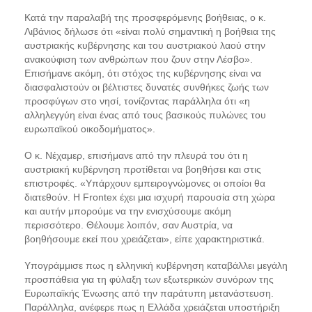
Κατά την παραλαβή της προσφερόμενης βοήθειας, ο κ.
Λιβάνιος δήλωσε ότι «είναι πολύ σημαντική η βοήθεια της
αυστριακής κυβέρνησης και του αυστριακού λαού στην
ανακούφιση των ανθρώπων που ζουν στην Λέσβο».
Επισήμανε ακόμη, ότι στόχος της κυβέρνησης είναι να
διασφαλιστούν οι βέλτιστες δυνατές συνθήκες ζωής των
προσφύγων στο νησί, τονίζοντας παράλληλα ότι «η
αλληλεγγύη είναι ένας από τους βασικούς πυλώνες του
ευρωπαϊκού οικοδομήματος».
Ο κ. Νέχαμερ, επισήμανε από την πλευρά του ότι η
αυστριακή κυβέρνηση προτίθεται να βοηθήσει και στις
επιστροφές. «Υπάρχουν εμπειρογνώμονες οι οποίοι θα
διατεθούν. Η Frontex έχει μια ισχυρή παρουσία στη χώρα
και αυτήν μπορούμε να την ενισχύσουμε ακόμη
περισσότερο. Θέλουμε λοιπόν, σαν Αυστρία, να
βοηθήσουμε εκεί που χρειάζεται», είπε χαρακτηριστικά.
Υπογράμμισε πως η ελληνική κυβέρνηση καταβάλλει μεγάλη
προσπάθεια για τη φύλαξη των εξωτερικών συνόρων της
Ευρωπαϊκής Ένωσης από την παράτυπη μετανάστευση.
Παράλληλα, ανέφερε πως η Ελλάδα χρειάζεται υποστήριξη