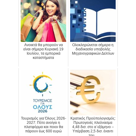
Ανοικτά θα μπορούν να
Ολοκληρώνεται σήμερα η
είναι σήμερα Κυριακή 19
διαδικασία υποβολής
Ιουλίου, τα εμπορικά
Μηχανογραφικών Δελτίων
καταστήματα
Τουρισμός για Όλους 2026-
Κρατικός Προϋπολογισμός:
2027: Πότε ανοίγει η
Πρωτογενές πλεόνασμα
πλατφόρμα και ποιοι θα
4,48 δισ. στο α΄εξάμηνο –
πάρουν έως 600 ευρώ
Υπέρβαση 2,5 δισ. έναντι
του...