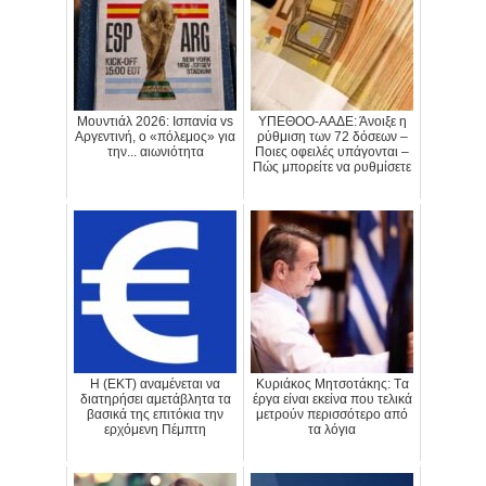
Μουντιάλ 2026: Ισπανία vs
ΥΠΕΘΟΟ-ΑΑΔΕ: Άνοιξε η
Αργεντινή, ο «πόλεμος» για
ρύθμιση των 72 δόσεων –
την... αιωνιότητα
Ποιες οφειλές υπάγονται –
Πώς μπορείτε να ρυθμίσετε
H (ΕΚΤ) αναμένεται να
Κυριάκος Μητσοτάκης: Tα
διατηρήσει αμετάβλητα τα
έργα είναι εκείνα που τελικά
βασικά της επιτόκια την
μετρούν περισσότερο από
ερχόμενη Πέμπτη
τα λόγια