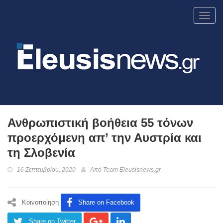
Toggl
navig
Ανθρωπιστική βοήθεια 55 τόνων
προερχόμενη απ’ την Αυστρία και
τη Σλοβενία
16 Σεπτεμβρίου, 2020
Από
Team Eleusisnews.gr
Κοινοποίηση
Share on Facebook
Share on Twitter